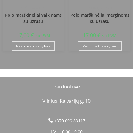
Trakų gimnazija
Trakų gimnazija
Polo marškinėliai vaikinams
Polo marškinėliai merginoms
su užrašu
su užrašu
17,00
€
17,00
€
su PVM
su PVM
Pasirinkti savybes
Pasirinkti savybes
Parduotuvė
Vilnius, Kalvarijų g. 10
+370 699 83117
I-V - 10.00-19.00