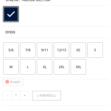
DYDIS
5/6
7/8
9/11
12/13
XS
S
M
L
XL
2XL
3XL
Išvalyti
-
+
Į KREPŠELĮ