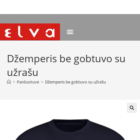
NEMOKAMAS PRISTATYMAS NUO 120 EUR
Džemperis be gobtuvo su
užrašu
>
Parduotuvė
>
Džemperis be gobtuvo su užrašu
🔍