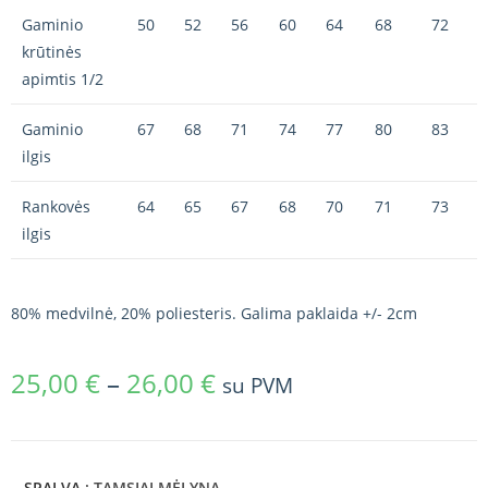
Gaminio
50
52
56
60
64
68
72
krūtinės
apimtis 1/2
Gaminio
67
68
71
74
77
80
83
ilgis
Rankovės
64
65
67
68
70
71
73
ilgis
80% medvilnė, 20% poliesteris. Galima paklaida +/- 2cm
25,00
€
–
26,00
€
su PVM
SPALVA
: TAMSIAI MĖLYNA