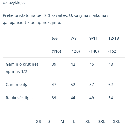
džiovyklėje.
Prekė pristatoma per 2-3 savaites. Užsakymas laikomas
galiojančiu tik po apmokėjimo.
5/6
7/8
9/11
12/13
(116)
(128)
(140)
(152)
Gaminio krūtinės
39
42
45
48
apimtis 1/2
Gaminio ilgis
47
52
57
62
Rankovės ilgis
39
44
49
54
XS
S
M
L
XL
2XL
3XL