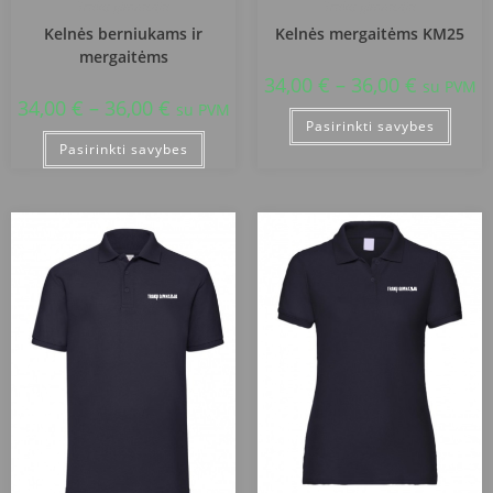
Trakų gimnazija
Trakų gimnazija
Kelnės berniukams ir
Kelnės mergaitėms KM25
mergaitėms
34,00
€
–
36,00
€
su PVM
34,00
€
–
36,00
€
su PVM
Pasirinkti savybes
Pasirinkti savybes