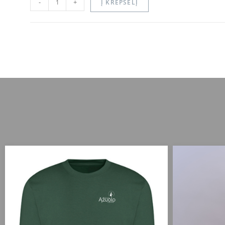
-
+
Į KREPŠELĮ