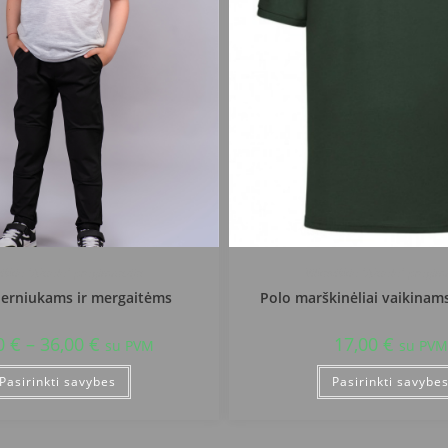
viškio "Ąžuolo" progimnazija
Vilkaviškio "Ąžuolo" progim
berniukams ir mergaitėms
Polo marškinėliai vaikinam
0
€
–
36,00
€
17,00
€
su PVM
su PVM
Pasirinkti savybes
Pasirinkti savybe