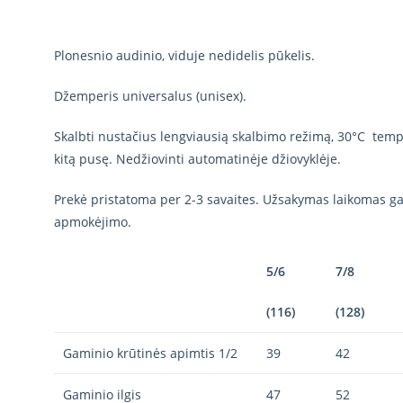
Plonesnio audinio, viduje nedidelis pūkelis.
Džemperis universalus (unisex).
Skalbti nustačius lengviausią skalbimo režimą, 30°C tempe
kitą pusę. Nedžiovinti automatinėje džiovyklėje.
Prekė pristatoma per 2-3 savaites. Užsakymas laikomas gal
apmokėjimo.
5/6
7/8
(116)
(128)
Gaminio krūtinės apimtis 1/2
39
42
Gaminio ilgis
47
52