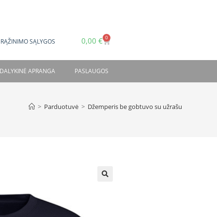
0
0,00
€
GRĄŽINIMO SĄLYGOS
DALYKINĖ APRANGA
PASLAUGOS
>
Parduotuvė
>
Džemperis be gobtuvo su užrašu
🔍