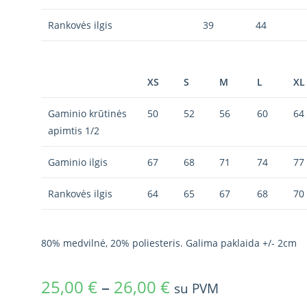
Rankovės ilgis
39
44
XS
S
M
L
XL
Gaminio krūtinės
50
52
56
60
64
apimtis 1/2
Gaminio ilgis
67
68
71
74
77
Rankovės ilgis
64
65
67
68
70
80% medvilnė, 20% poliesteris. Galima paklaida +/- 2cm
25,00
€
–
26,00
€
su PVM