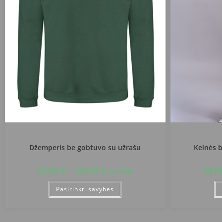
Vilkaviškio "Ąžuolo" progimnazija
Vilka
Džemperis be gobtuvo su užrašu
Kelnės 
25,00
€
–
26,00
€
34,0
su PVM
Pasirinkti savybes