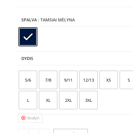
SPALVA
: TAMSIAI MĖLYNA
DYDIS
5/6
7/8
9/11
12/13
XS
S
L
XL
2XL
3XL
Išvalyti