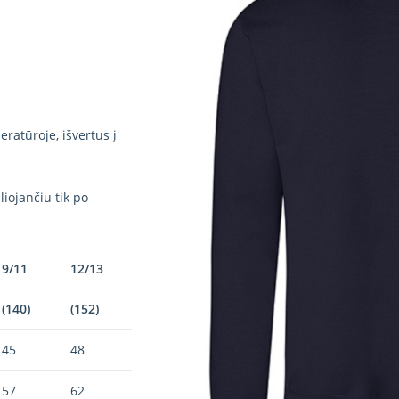
ratūroje, išvertus į
iojančiu tik po
9/11
12/13
(140)
(152)
45
48
57
62