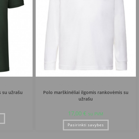
nazija
Vilkaviškio "Ąžuolo" progimnazija
s su užrašu
Polo marškinėliai ilgomis rankovėmis su
užrašu
17,00
€
su PVM
s
Pasirinkti savybes