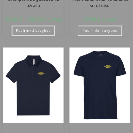
užrašu
su užrašu
32,00
€
–
33,00
€
17,00
€
su PVM
su PVM
Pasirinkti savybes
Pasirinkti savybes
Šilalės r. Kvėdarnos Kazimiero Jauniaus
Šilalės r. Kvėdarnos Kazimiero Jauniaus