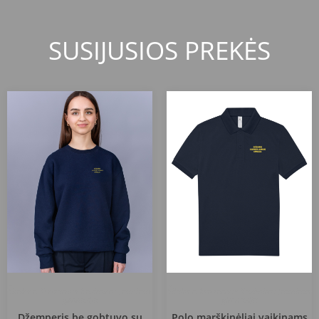
SUSIJUSIOS PREKĖS
Šilalės r. Kvėdarnos Kazimiero Jauniaus
Šilalės r. Kvėdarnos Kazimiero Jauniaus
gimnazija
gimnazija
Džemperis be gobtuvo su
Polo marškinėliai vaikinams