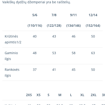
Vaikiškų dydžių džemperiai yra be raištelių.
5/6
7/8
9/11
12/14
(110/116)
(122/128)
(134/146)
(152/164)
Krūtinės
40
43
46
50
apimtis1/2
Gaminio
48
53
58
63
ilgis
Rankovės
37
41
45
50
ilgis
2XS
XS
S
M
L
XL
2XL
3