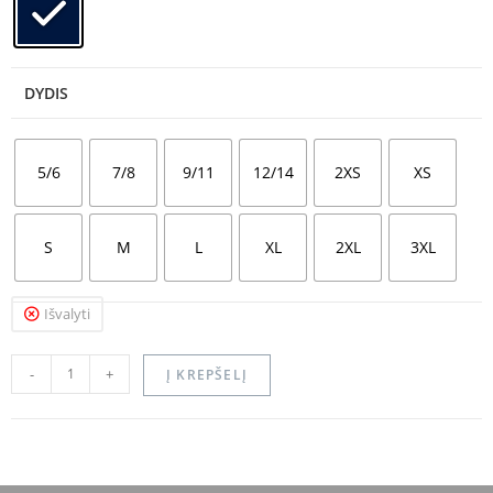
DYDIS
5/6
7/8
9/11
12/14
2XS
XS
S
M
L
XL
2XL
3XL
Išvalyti
-
+
Į KREPŠELĮ