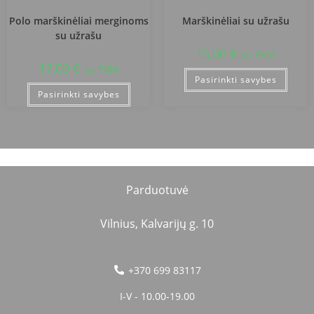
gimnazija
gimnazija
Polo marškinėliai merginoms
Marškinėliai su užrašu
su užrašu
15,00
€
su PVM
17,00
€
su PVM
Pasirinkti savybes
Pasirinkti savybes
Parduotuvė
Vilnius, Kalvarijų g. 10
+370 699 83117
I-V - 10.00-19.00