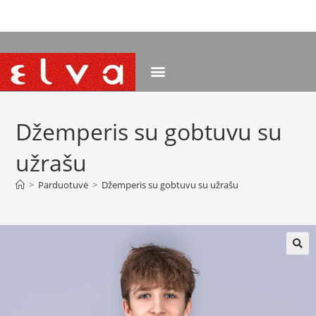
NEMOKAMAS PRISTATYMAS NUO 120 EUR
Džemperis su gobtuvu su
užrašu
>
Parduotuvė
>
Džemperis su gobtuvu su užrašu
🔍