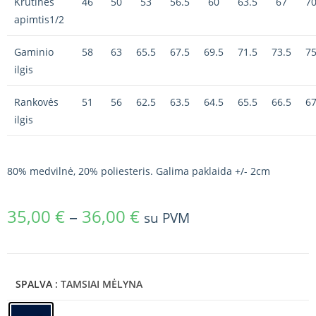
Krūtinės
46
50
53
56.5
60
63.5
67
70
apimtis1/2
Gaminio
58
63
65.5
67.5
69.5
71.5
73.5
75
ilgis
Rankovės
51
56
62.5
63.5
64.5
65.5
66.5
67
ilgis
80% medvilnė, 20% poliesteris. Galima paklaida +/- 2cm
35,00
€
–
36,00
€
su PVM
SPALVA
: TAMSIAI MĖLYNA