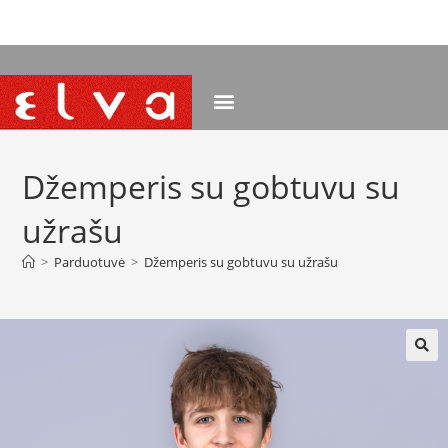
NEMOKAMAS PRISTATYMAS NUO 120 EUR
Džemperis su gobtuvu su
užrašu
>
Parduotuvė
>
Džemperis su gobtuvu su užrašu
🔍