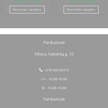
39,00
€
17,00
€
su PVM
su PVM
Pasirinkti savybes
Pasirinkti savybes
Parduotuvė
Vilnius, Kalvarijų g. 10
+370 699 83117
I-V - 10.00-19.00
VI - 10.00-15.00
Parduotuvė