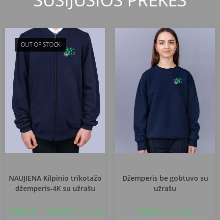
OUT OF STOCK
Tauragės Versmės gimnazija
Tauragės Versmės gimnazija
NAUJIENA Kilpinio trikotažo
Džemperis be gobtuvo su
džemperis-4K su užrašu
užrašu
54,00
€
–
68,00
€
34,00
€
su PVM
su PVM