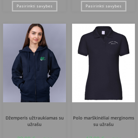
Pasirinkti savybes
Pasirinkti savybes
Tauragės Versmės gimnazija
Tauragės Versmės gimnazija
Džemperis užtraukiamas su
Polo marškinėliai merginoms
užrašu
su užrašu