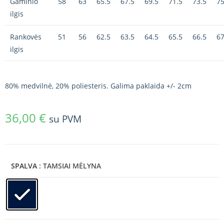
Gaminio
58
63
65.5
67.5
69.5
71.5
73.5
75
ilgis
Rankovės
51
56
62.5
63.5
64.5
65.5
66.5
67
ilgis
80% medvilnė, 20% poliesteris. Galima paklaida +/- 2cm
36,00
€
su PVM
SPALVA
: TAMSIAI MĖLYNA