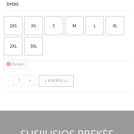
DYDIS
2XS
XS
S
M
L
XL
2XL
3XL
Išvalyti
-
+
Į KREPŠELĮ
SUSIJUSIOS PREKĖS