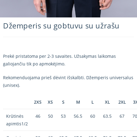
Džemperis su gobtuvu su užrašu
Prekė pristatoma per 2-3 savaites. Užsakymas laikomas
galiojančiu tik po apmokėjimo.
Rekomenduojama prieš dėvint išskalbti. Džemperis universalus
(unisex).
2XS
XS
S
M
L
XL
2XL
3
Krūtinės
46
50
53
56.5
60
63.5
67
70
apimtis1/2