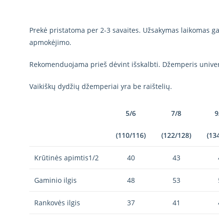
Prekė pristatoma per 2-3 savaites. Užsakymas laikomas gal
apmokėjimo.
Rekomenduojama prieš dėvint išskalbti. Džemperis univer
Vaikiškų dydžių džemperiai yra be raištelių.
5/6
7/8
9
(110/116)
(122/128)
(13
Krūtinės apimtis1/2
40
43
Gaminio ilgis
48
53
Rankovės ilgis
37
41