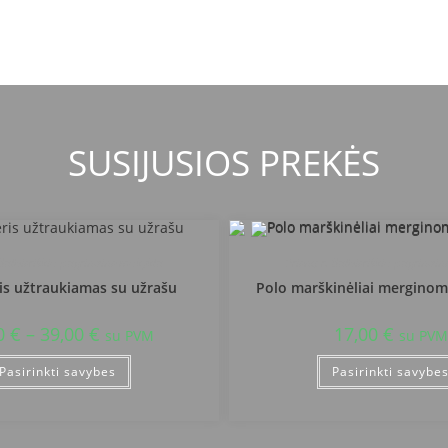
SUSIJUSIOS PREKĖS
 Balbieriškio pagrindinė mokykla
Prienų r. Balbieriškio pagrindi
s užtraukiamas su užrašu
Polo marškinėliai merginom
0
€
–
39,00
€
17,00
€
su PVM
su PVM
Pasirinkti savybes
Pasirinkti savybe