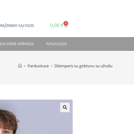
0
0,00
€
GRĄŽINIMO SĄLYGOS
DALYKINĖ APRANGA
PASLAUGOS
>
Parduotuvė
>
Džemperis su gobtuvu su užrašu
🔍