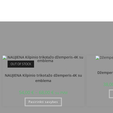
OUT OF STOCK
Prienų r.
Prienų r. Balbieriškio pagrindinė mokykla
Džemperi
NAUJIENA Kilpinio trikotažo džemperis-4K su
emblema
38,0
54,00
€
–
68,00
€
su PVM
Pasirinkti savybes