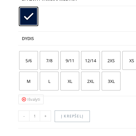
DYDIS
5/6
7/8
9/11
12/14
2XS
XS
M
L
XL
2XL
3XL
Išvalyti
-
+
Į KREPŠELĮ