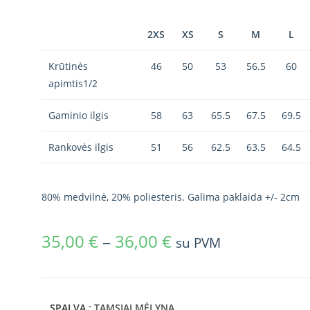
2XS
XS
S
M
L
Krūtinės
46
50
53
56.5
60
apimtis1/2
Gaminio ilgis
58
63
65.5
67.5
69.5
Rankovės ilgis
51
56
62.5
63.5
64.5
80% medvilnė, 20% poliesteris. Galima paklaida +/- 2cm
35,00
€
–
36,00
€
su PVM
SPALVA
: TAMSIAI MĖLYNA