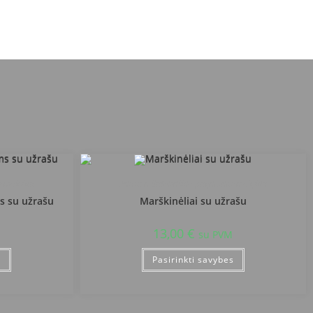
nė mokykla
Prienų r. Balbieriškio pagrindinė mokykla
s su užrašu
Marškinėliai su užrašu
13,00
€
su PVM
s
Pasirinkti savybes