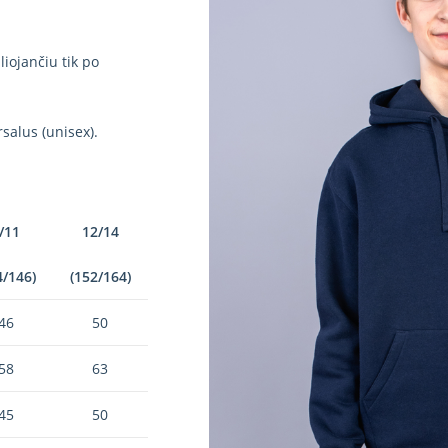
iojančiu tik po
salus (unisex).
/11
12/14
4/146)
(152/164)
46
50
58
63
45
50