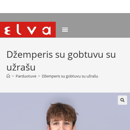
NEMOKAMAS PRISTATYMAS NUO 120 EUR
Džemperis su gobtuvu su
užrašu
>
Parduotuvė
>
Džemperis su gobtuvu su užrašu
🔍