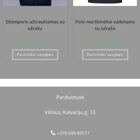
Šiauliu Juliaus Janonio gimnazija
Šiauliu Juliaus Janonio gimnazija
Džemperis užtraukiamas su
Polo marškinėliai vaikinams
užrašu
su užrašu
39,00
€
17,00
€
su PVM
su PVM
Pasirinkti savybes
Pasirinkti savybes
Parduotuvė
Vilnius, Kalvarijų g. 10
+370 699 83117