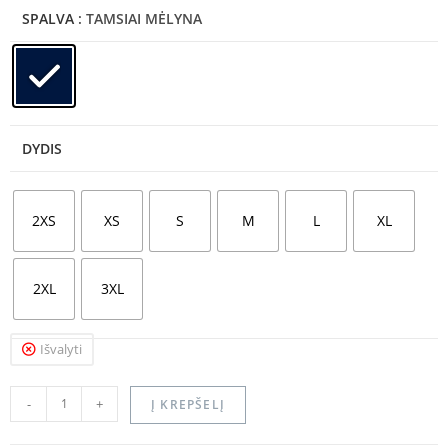
SPALVA
: TAMSIAI MĖLYNA
DYDIS
2XS
XS
S
M
L
XL
2XL
3XL
Išvalyti
-
+
Į KREPŠELĮ