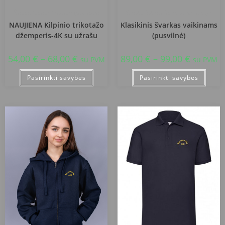
Šiauliu Juliaus Janonio gimnazija
Šiauliu Juliaus Janonio gimnazija
NAUJIENA Kilpinio trikotažo
Klasikinis švarkas vaikinams
džemperis-4K su užrašu
(pusvilnė)
54,00
€
–
68,00
€
89,00
€
–
99,00
€
su PVM
su PVM
Pasirinkti savybes
Pasirinkti savybes