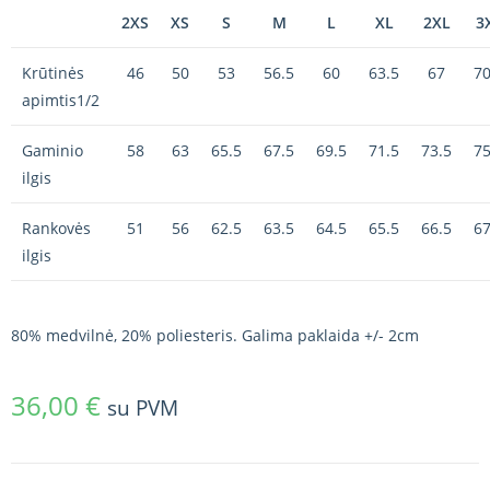
2XS
XS
S
M
L
XL
2XL
3
Krūtinės
46
50
53
56.5
60
63.5
67
70
apimtis1/2
Gaminio
58
63
65.5
67.5
69.5
71.5
73.5
75
ilgis
Rankovės
51
56
62.5
63.5
64.5
65.5
66.5
67
ilgis
80% medvilnė, 20% poliesteris. Galima paklaida +/- 2cm
36,00
€
su PVM