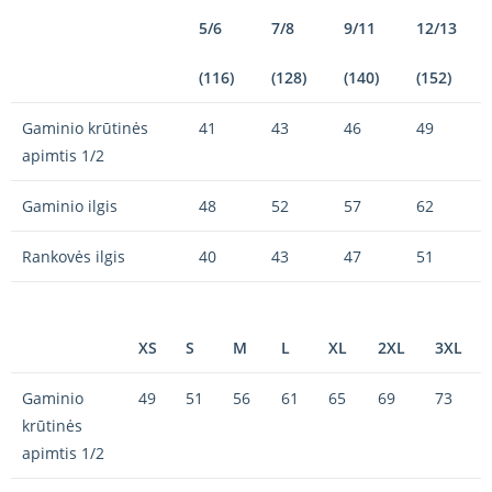
5/6
7/8
9/11
12/13
(116)
(128)
(140)
(152)
Gaminio krūtinės
41
43
46
49
apimtis 1/2
Gaminio ilgis
48
52
57
62
Rankovės ilgis
40
43
47
51
XS
S
M
L
XL
2XL
3XL
Gaminio
49
51
56
61
65
69
73
krūtinės
apimtis 1/2