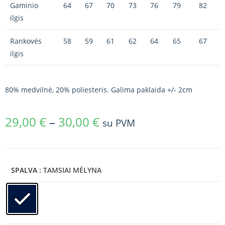
Gaminio
64
67
70
73
76
79
82
ilgis
Rankovės
58
59
61
62
64
65
67
ilgis
80% medvilnė, 20% poliesteris. Galima paklaida +/- 2cm
29,00
€
–
30,00
€
su PVM
SPALVA
: TAMSIAI MĖLYNA