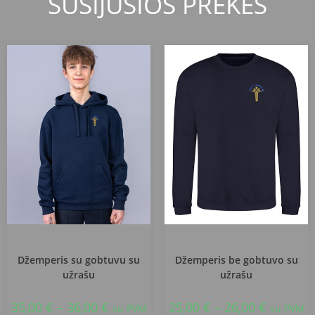
SUSIJUSIOS PREKĖS
Akmenės r. Ventos gimnazija
Akmenės r. Ventos gimnazija
Džemperis su gobtuvu su
Džemperis be gobtuvo su
užrašu
užrašu
35,00
€
–
36,00
€
25,00
€
–
26,00
€
su PVM
su PVM