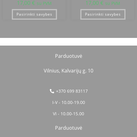
17,00
€
17,00
€
su PVM
su PVM
Pasirinkti savybes
Pasirinkti savybes
Parduotuvė
Vilnius, Kalvarijų g. 10
+370 699 83117
I-V - 10.00-19.00
VI - 10.00-15.00
Parduotuvė