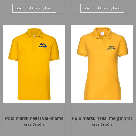
Pasirinkti savybes
Pasirinkti savybes
Akmenės r. Ventos gimnazija
Akmenės r. Ventos gimnazija
Polo marškinėliai vaikinams
Polo marškinėliai merginoms
su užrašu
su užrašu