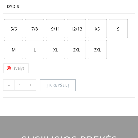
DYDIS
5/6
7/8
9/11
12/13
XS
S
M
L
XL
2XL
3XL
Išvalyti
-
+
Į KREPŠELĮ