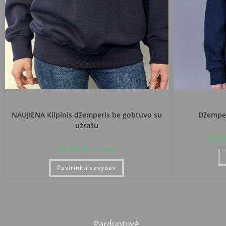
Rokiškio Juozo Tumo-Vaižganto progimnazija
Rokiškio J
NAUJIENA Kilpinis džemperis be gobtuvo su
Džemper
užrašu
33,0
47,00
€
su PVM
Pasirinkti savybes
Parduotuvė