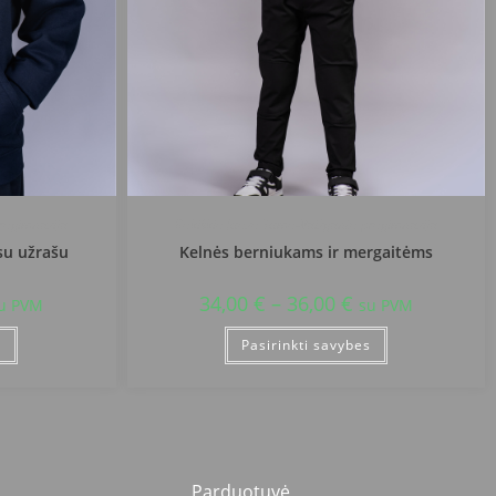
rogimnazija
Rokiškio Juozo Tumo-Vaižganto progimnazija
su užrašu
Kelnės berniukams ir mergaitėms
34,00
€
–
36,00
€
u PVM
su PVM
s
Pasirinkti savybes
Parduotuvė