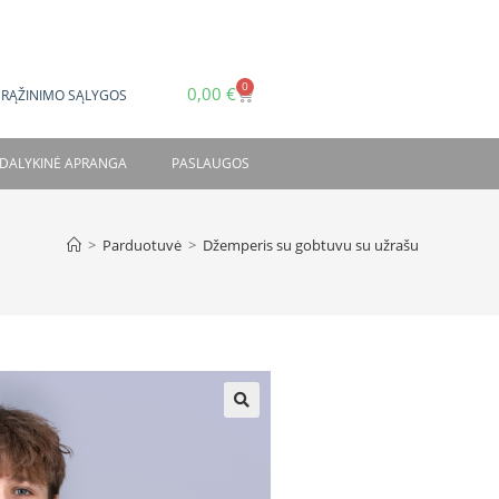
0
0,00
€
GRĄŽINIMO SĄLYGOS
DALYKINĖ APRANGA
PASLAUGOS
>
Parduotuvė
>
Džemperis su gobtuvu su užrašu
🔍