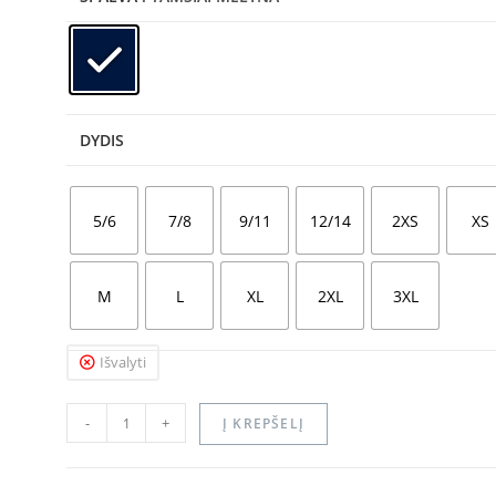
DYDIS
5/6
7/8
9/11
12/14
2XS
XS
M
L
XL
2XL
3XL
Išvalyti
-
+
Į KREPŠELĮ