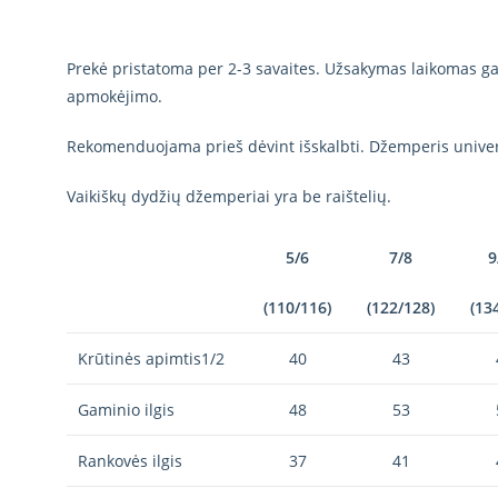
Prekė pristatoma per 2-3 savaites. Užsakymas laikomas gal
apmokėjimo.
Rekomenduojama prieš dėvint išskalbti. Džemperis univer
Vaikiškų dydžių džemperiai yra be raištelių.
5/6
7/8
9
(110/116)
(122/128)
(13
Krūtinės apimtis1/2
40
43
Gaminio ilgis
48
53
Rankovės ilgis
37
41