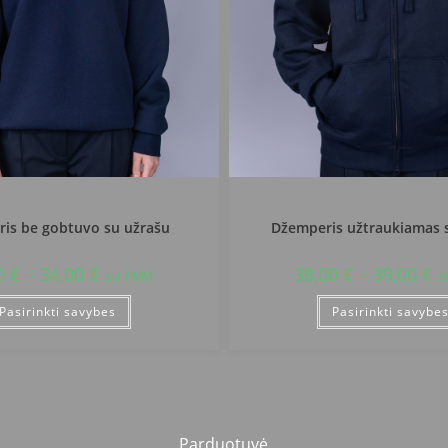
uozo Tumo-Vaižganto progimnazija
Rokiškio Juozo Tumo-Vaižganto p
is be gobtuvo su užrašu
Džemperis užtraukiamas 
0
€
–
34,00
€
38,00
€
–
39,00
€
su PVM
s
Pasirinkti savybes
Pasirinkti savybe
Parduotuvė