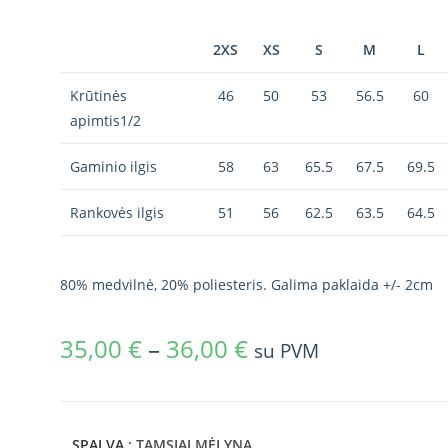
2XS
XS
S
M
L
Krūtinės
46
50
53
56.5
60
apimtis1/2
Gaminio ilgis
58
63
65.5
67.5
69.5
Rankovės ilgis
51
56
62.5
63.5
64.5
80% medvilnė, 20% poliesteris. Galima paklaida +/- 2cm
35,00
€
–
36,00
€
su PVM
SPALVA
: TAMSIAI MĖLYNA