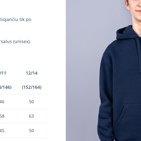
iojančiu tik po
salus (unisex).
/11
12/14
4/146)
(152/164)
46
50
58
63
45
50