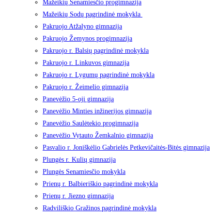
Mažeikių Senamiesčio progimnazija
Mažeikių Sodų pagrindinė mokykla
Pakruojo Atžalyno gimnazija
Pakruojo Žemynos progimnazija
Pakruojo r. Balsių pagrindinė mokykla
Pakruojo r. Linkuvos gimnazija
Pakruojo r. Lygumų pagrindinė mokykla
Pakruojo r. Žeimelio gimnazija
Panevėžio 5-oji gimnazija
Panevėžio Minties inžinerijos gimnazija
Panevėžio Saulėtekio progimnazija
Panevėžio Vytauto Žemkalnio gimnazija
Pasvalio r. Joniškėlio Gabrielės Petkevičaitės-Bitės gimnazija
Plungės r. Kulių gimnazija
Plungės Senamiesčio mokykla
Prienų r. Balbieriškio pagrindinė mokykla
Prienų r. Jiezno gimnazija
Radviliškio Gražinos pagrindinė mokykla