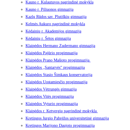
Kauno r. Kulautuvos pagrindinė mokykla
Kauno r. Piliuonos gimnazija
Kazlų Rūdos sav. Plutiškių gimnazija
Kelmės Aukuro pagrindinė mokykla
Kėdainių r. Akademijos gimnazija
Kėdainių r. Šėtos gimnazija
Klaipėdos Hermano Zudermano gimnazija
Klaipėdos Pajūrio progimnazija
Klaipėdos Prano Mašioto progimnazija
Klaipėdos „Santarvės“ progimnazija
Klaipėdos Stasio Šimkaus konservatorija
Klaipėdos Uostamiesčio progimnazija
Klaipėdos Vėtrungės gimnazija
Klaipėdos Vitės progimnazija
Klaipėdos Vyturio progimnazija
Klaipėdos r. Ketvergių pagrindinė mokykla
Kretingos Jurgio Pabrėžos universitetinė gimnazija
Kretingos Marijono Daujoto progimnazija