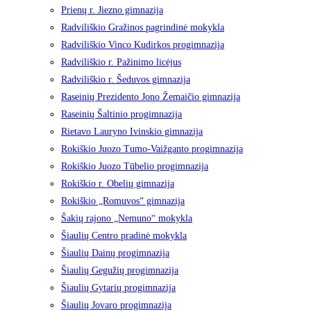
Prienų r. Jiezno gimnazija
Radviliškio Gražinos pagrindinė mokykla
Radviliškio Vinco Kudirkos progimnazija
Radviliškio r. Pažinimo licėjus
Radviliškio r. Šeduvos gimnazija
Raseinių Prezidento Jono Žemaičio gimnazija
Raseinių Šaltinio progimnazija
Rietavo Lauryno Ivinskio gimnazija
Rokiškio Juozo Tumo-Vaižganto progimnazija
Rokiškio Juozo Tūbelio progimnazija
Rokiškio r. Obelių gimnazija
Rokiškio „Romuvos“ gimnazija
Šakių rajono „Nemuno“ mokykla
Šiaulių Centro pradinė mokykla
Šiaulių Dainų progimnazija
Šiaulių Gegužių progimnazija
Šiaulių Gytarių progimnazija
Šiaulių Jovaro progimnazija