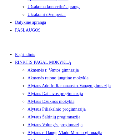
Užsakoma koncertinė apranga
Užsakomi džemperiai
Dalykinė apranga
PASLAUGOS
Pagrindinis
RINKTIS PAGAL MOKYKLĄ
Akmenės r. Ventos gimnazija
Akmenės rajono jungtinė mokykla
Alytaus Adolfo Ramanausko-Vanago gimnazija
Alytaus Dainavos progimnazija
Alytaus Dzūkijos mokykla
Alytaus Piliakalnio progimnazija
Alytaus Šaltinių progimnazija
Alytaus Volungės progimnazija
Alytaus r. Daugų Vlado Mirono gimnazija