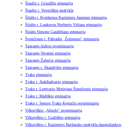
Šiaulių r. Gruzdžių gimnazija
Šiaulių r. Voveriškių mokykla
Šilalės r. Kvėdarnos Kazimiero Jauniaus gimnazija
Šilalės r. Laukuvos Norberto Vėliaus gimnazija
Šilalės Simono Gaudėšiaus gimnazija
Švenčionių r. Pabradės „Žeimenos“ gimnazija
Tauragės Aušros progimnazija
Tauragės Versmės gimnazija
Tauragės Žalgirių gimnazija
Tauragės r. Skaudvilės gimnazija
Trakų gimnazija
Trakų r. Aukštadvario gimnazija
Trakų r. Lentvario Motiejaus Šimelionio gimnazija
Trakų r. Rūdiškių gimnazija
Trakų r. Senųjų Trakų Kęstučio progimnazija
Vilkaviškio „Ąžuolo” progimnazija
Vilkaviškio r. Gražiškių gimnazija
Vilkaviškio r. Kazimiero Baršausko mokykla-daugiafunkcis