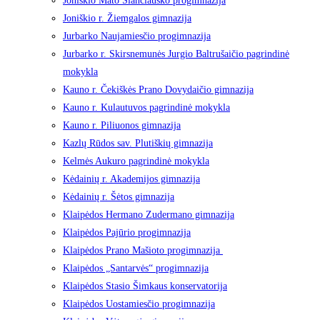
Joniškio Mato Slančiausko progimnazija
Joniškio r. Žiemgalos gimnazija
Jurbarko Naujamiesčio progimnazija
Jurbarko r. Skirsnemunės Jurgio Baltrušaičio pagrindinė
mokykla
Kauno r. Čekiškės Prano Dovydaičio gimnazija
Kauno r. Kulautuvos pagrindinė mokykla
Kauno r. Piliuonos gimnazija
Kazlų Rūdos sav. Plutiškių gimnazija
Kelmės Aukuro pagrindinė mokykla
Kėdainių r. Akademijos gimnazija
Kėdainių r. Šėtos gimnazija
Klaipėdos Hermano Zudermano gimnazija
Klaipėdos Pajūrio progimnazija
Klaipėdos Prano Mašioto progimnazija
Klaipėdos „Santarvės“ progimnazija
Klaipėdos Stasio Šimkaus konservatorija
Klaipėdos Uostamiesčio progimnazija