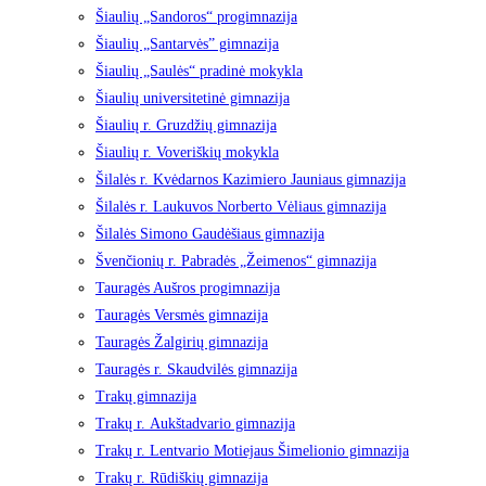
Šiaulių „Sandoros“ progimnazija
Šiaulių „Santarvės” gimnazija
Šiaulių „Saulės“ pradinė mokykla
Šiaulių universitetinė gimnazija
Šiaulių r. Gruzdžių gimnazija
Šiaulių r. Voveriškių mokykla
Šilalės r. Kvėdarnos Kazimiero Jauniaus gimnazija
Šilalės r. Laukuvos Norberto Vėliaus gimnazija
Šilalės Simono Gaudėšiaus gimnazija
Švenčionių r. Pabradės „Žeimenos“ gimnazija
Tauragės Aušros progimnazija
Tauragės Versmės gimnazija
Tauragės Žalgirių gimnazija
Tauragės r. Skaudvilės gimnazija
Trakų gimnazija
Trakų r. Aukštadvario gimnazija
Trakų r. Lentvario Motiejaus Šimelionio gimnazija
Trakų r. Rūdiškių gimnazija