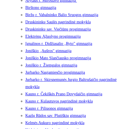
Alytaus r. Miroslavo gimnazija
Birštono gimnazija
Biržų r. Vabalninko Balio Sruogos gimnazija
Druskininkų Saulės pagrindinė mokykla
Druskininkų sav. Viečiūnų progimnazija
Elektrėnų Ąžuolyno progimnazija
Ignalinos r. Didžiasalio „Ryto” gimnazija
Joniškio „Aušros“ gimnazija
Joniškio Mato Slančiausko progimnazija
Joniškio r. Žiemgalos gimnazija
Jurbarko Naujamiesčio progimnazija
Jurbarko r. Skirsnemunės Jurgio Baltrušaičio pagrindinė
mokykla
Kauno r. Čekiškės Prano Dovydaičio gimnazija
Kauno r. Kulautuvos pagrindinė mokykla
Kauno r. Piliuonos gimnazija
Kazlų Rūdos sav. Plutiškių gimnazija
Kelmės Aukuro pagrindinė mokykla