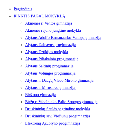
Pagrindinis
RINKTIS PAGAL MOKYKLĄ
Akmenės r. Ventos gimnazija
Akmenės rajono jungtinė mokykla
Alytaus Adolfo Ramanausko-Vanago gimnazija
Alytaus Dainavos progimnazija
Alytaus Dzūkijos mokykla
Alytaus Piliakalnio progimnazija
Alytaus Šaltinių progimnazija
Alytaus Volungės progimnazija
Alytaus r. Daugų Vlado Mirono gimnazija
Alytaus r. Miroslavo gimnazija
Birštono gimnazija
Biržų r. Vabalninko Balio Sruogos gimnazija
Druskininkų Saulės pagrindinė mokykla
Druskininkų sav. Viečiūnų progimnazija
Elektrėnų Ąžuolyno progimnazija