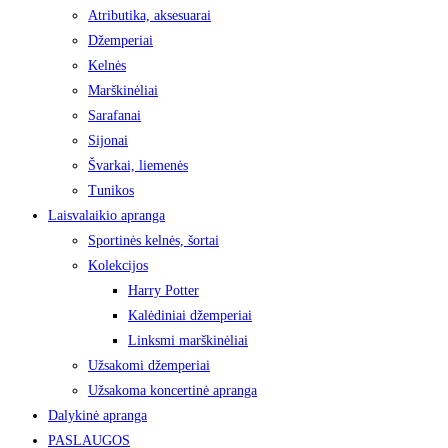
Atributika, aksesuarai
Džemperiai
Kelnės
Marškinėliai
Sarafanai
Sijonai
Švarkai, liemenės
Tunikos
Laisvalaikio apranga
Sportinės kelnės, šortai
Kolekcijos
Harry Potter
Kalėdiniai džemperiai
Linksmi marškinėliai
Užsakomi džemperiai
Užsakoma koncertinė apranga
Dalykinė apranga
PASLAUGOS