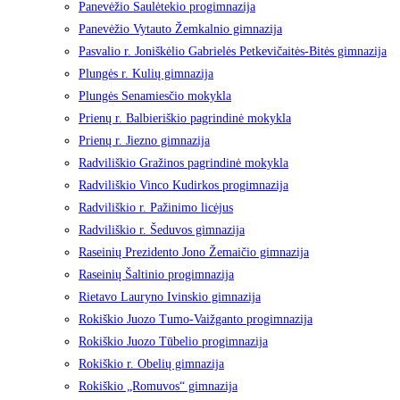
Panevėžio Saulėtekio progimnazija
Panevėžio Vytauto Žemkalnio gimnazija
Pasvalio r. Joniškėlio Gabrielės Petkevičaitės-Bitės gimnazija
Plungės r. Kulių gimnazija
Plungės Senamiesčio mokykla
Prienų r. Balbieriškio pagrindinė mokykla
Prienų r. Jiezno gimnazija
Radviliškio Gražinos pagrindinė mokykla
Radviliškio Vinco Kudirkos progimnazija
Radviliškio r. Pažinimo licėjus
Radviliškio r. Šeduvos gimnazija
Raseinių Prezidento Jono Žemaičio gimnazija
Raseinių Šaltinio progimnazija
Rietavo Lauryno Ivinskio gimnazija
Rokiškio Juozo Tumo-Vaižganto progimnazija
Rokiškio Juozo Tūbelio progimnazija
Rokiškio r. Obelių gimnazija
Rokiškio „Romuvos“ gimnazija