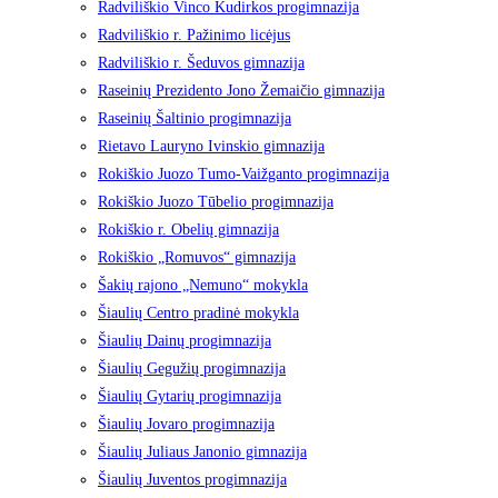
Radviliškio Vinco Kudirkos progimnazija
Radviliškio r. Pažinimo licėjus
Radviliškio r. Šeduvos gimnazija
Raseinių Prezidento Jono Žemaičio gimnazija
Raseinių Šaltinio progimnazija
Rietavo Lauryno Ivinskio gimnazija
Rokiškio Juozo Tumo-Vaižganto progimnazija
Rokiškio Juozo Tūbelio progimnazija
Rokiškio r. Obelių gimnazija
Rokiškio „Romuvos“ gimnazija
Šakių rajono „Nemuno“ mokykla
Šiaulių Centro pradinė mokykla
Šiaulių Dainų progimnazija
Šiaulių Gegužių progimnazija
Šiaulių Gytarių progimnazija
Šiaulių Jovaro progimnazija
Šiaulių Juliaus Janonio gimnazija
Šiaulių Juventos progimnazija