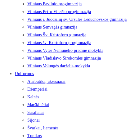
Vilniaus Pavilnio progimnazija
Vilniaus Petro Vileišio progimnazija
Vilniaus r. Juodšilių šv. Uršulės Leduchovskos gimnazija
Vilniaus Senvagės gimnazija
Vilniaus Šv. Kristoforo gimnazija
Vilniaus šv. Kristoforo progimnazija
Vilniaus Vytės Nemunėlio pradinė mokykla
Vilniaus Vladislavo Sirokomlės gimnazija
Vilniaus Volungės darželis-mokykla
Uniformos
Atributika, aksesuarai
Džemperiai
Kelnės
Marškinėliai
Sarafanai
Sijonai
Švarkai, liemenės
Tunikos