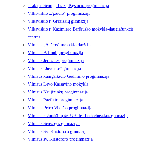
Trakų r. Senųjų Trakų Kęstučio progimnazija
Vilkaviškio „Ąžuolo” progimnazija
Vilkaviškio r. Gražiškių gimnazija
Vilkaviškio r. Kazimiero Baršausko mokykla-daugiafunkcis
centras
Vilniaus „Aušros” mokykla-darželis
Vilniaus Baltupių progimnazija
Vilniaus Jeruzalės progimnazija
Vilniaus „Juventos” gimnazija
Vilniaus kunigaikščio Gedimino progimnazija
Vilniaus Levo Karsavino mokykla
Vilniaus Naujininkų progimnazija
Vilniaus Pavilnio progimnazija
Vilniaus Petro Vileišio progimnazija
Vilniaus r. Juodšilių šv. Uršulės Leduchovskos gimnazija
Vilniaus Senvagės gimnazija
Vilniaus Šv. Kristoforo gimnazija
Vilniaus šv. Kristoforo progimnazija