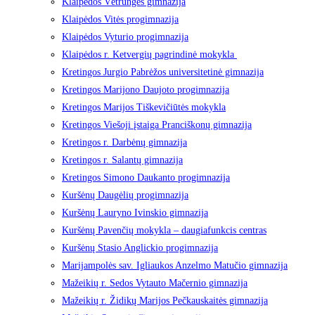
Klaipėdos Vėtrungės gimnazija
Klaipėdos Vitės progimnazija
Klaipėdos Vyturio progimnazija
Klaipėdos r. Ketvergių pagrindinė mokykla
Kretingos Jurgio Pabrėžos universitetinė gimnazija
Kretingos Marijono Daujoto progimnazija
Kretingos Marijos Tiškevičiūtės mokykla
Kretingos Viešoji įstaiga Pranciškonų gimnazija
Kretingos r. Darbėnų gimnazija
Kretingos r. Salantų gimnazija
Kretingos Simono Daukanto progimnazija
Kuršėnų Daugėlių progimnazija
Kuršėnų Lauryno Ivinskio gimnazija
Kuršėnų Pavenčių mokykla – daugiafunkcis centras
Kuršėnų Stasio Anglickio progimnazija
Marijampolės sav. Igliaukos Anzelmo Matučio gimnazija
Mažeikių r. Sedos Vytauto Mačernio gimnazija
Mažeikių r. Židikų Marijos Pečkauskaitės gimnazija