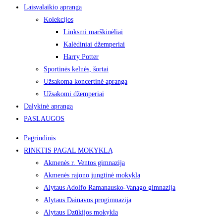
Laisvalaikio apranga
Kolekcijos
Linksmi marškinėliai
Kalėdiniai džemperiai
Harry Potter
Sportinės kelnės, šortai
Užsakoma koncertinė apranga
Užsakomi džemperiai
Dalykinė apranga
PASLAUGOS
Pagrindinis
RINKTIS PAGAL MOKYKLĄ
Akmenės r. Ventos gimnazija
Akmenės rajono jungtinė mokykla
Alytaus Adolfo Ramanausko-Vanago gimnazija
Alytaus Dainavos progimnazija
Alytaus Dzūkijos mokykla