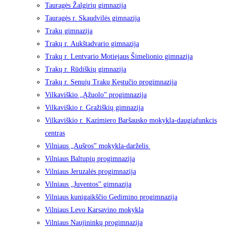
Tauragės Žalgirių gimnazija
Tauragės r. Skaudvilės gimnazija
Trakų gimnazija
Trakų r. Aukštadvario gimnazija
Trakų r. Lentvario Motiejaus Šimelionio gimnazija
Trakų r. Rūdiškių gimnazija
Trakų r. Senųjų Trakų Kęstučio progimnazija
Vilkaviškio „Ąžuolo” progimnazija
Vilkaviškio r. Gražiškių gimnazija
Vilkaviškio r. Kazimiero Baršausko mokykla-daugiafunkcis
centras
Vilniaus „Aušros” mokykla-darželis
Vilniaus Baltupių progimnazija
Vilniaus Jeruzalės progimnazija
Vilniaus „Juventos” gimnazija
Vilniaus kunigaikščio Gedimino progimnazija
Vilniaus Levo Karsavino mokykla
Vilniaus Naujininkų progimnazija