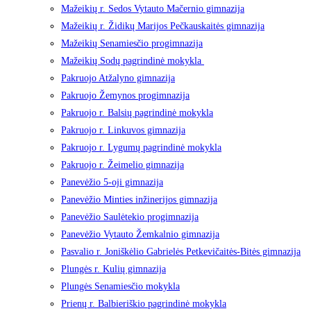
Mažeikių r. Sedos Vytauto Mačernio gimnazija
Mažeikių r. Židikų Marijos Pečkauskaitės gimnazija
Mažeikių Senamiesčio progimnazija
Mažeikių Sodų pagrindinė mokykla
Pakruojo Atžalyno gimnazija
Pakruojo Žemynos progimnazija
Pakruojo r. Balsių pagrindinė mokykla
Pakruojo r. Linkuvos gimnazija
Pakruojo r. Lygumų pagrindinė mokykla
Pakruojo r. Žeimelio gimnazija
Panevėžio 5-oji gimnazija
Panevėžio Minties inžinerijos gimnazija
Panevėžio Saulėtekio progimnazija
Panevėžio Vytauto Žemkalnio gimnazija
Pasvalio r. Joniškėlio Gabrielės Petkevičaitės-Bitės gimnazija
Plungės r. Kulių gimnazija
Plungės Senamiesčio mokykla
Prienų r. Balbieriškio pagrindinė mokykla