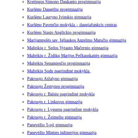
Kretingos Simono Daukanto progimnazija
Kuršėnų Daugėlių progimnazija
Kuršėnų Lauryno Ivinskio gimnazija
Kuršėnų Pavenčių mokykla – daugiafunkcis centras
Kuršėnų Stasio Anglickio progimnazija
Marijampolės sav. Igliaukos Anzelmo Matučio gimnazija
Mažeikių r. Sedos Vytauto Mačernio gimnazija
Mažeikių r. Židikų Marijos Pečkauskaitės gimnazija
Mažeikių Senamiesčio progimnazija
Mažeikių Sodų pagrindinė mokykla
Pakruojo Atžalyno gimnazija
Pakruojo Žemynos progimnazija
Pakruojo r. Balsių pagrindinė mokykla
Pakruojo r. Linkuvos gimnazija
Pakruojo r. Lygumų pagrindinė mokykla
Pakruojo r. Žeimelio gimnazija
Panevėžio 5-oji gimnazija
Panevėžio Minties inžinerijos gimnazija