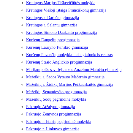
Kretingos Marijos Tiškevičiūtės mokykla
Kretingos Viešoji įstaiga Pranciškonų gimnazija
Kretingos r. Darbėnų gimnazija
Kretingos r. Salantų gimnazija
Kretingos Simono Daukanto progimnazija
Kuršėnų Daugėlių progimnazija
Kuršėnų Lauryno Ivinskio gimnazija
Kuršėnų Pavenčių mokykla – daugiafunkcis centras
Kuršėnų Stasio Anglickio progimnazija
Marijampolės sav. Igliaukos Anzelmo Matučio gimnazija
Mažeikių r. Sedos Vytauto Mačernio gimnazija
Mažeikių r. Židikų Marijos Pečkauskaitės gimnazija
Mažeikių Senamiesčio progimnazija
Mažeikių Sodų pagrindinė mokykla
Pakruojo Atžalyno gimnazija
Pakruojo Žemynos progimnazija
Pakruojo r. Balsių pagrindinė mokykla
Pakruojo r. Linkuvos gimnazija