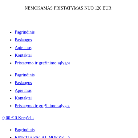
Skip
NEMOKAMAS PRISTATYMAS NUO 120 EUR
to
content
Pagrindinis
Paslaugos
Apie mus
Kontaktai
Pristatymo ir grąžinimo sąlygos
Pagrindinis
Paslaugos
Apie mus
Kontaktai
Pristatymo ir grąžinimo sąlygos
0,00
€
0
Krepšelis
Pagrindinis
RINKTIS PAGAL MOKYKLĄ