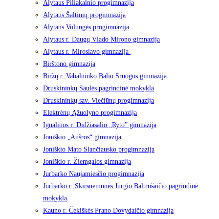
Alytaus Piliakalnio progimnazija
Alytaus Šaltinių progimnazija
Alytaus Volungės progimnazija
Alytaus r. Daugų Vlado Mirono gimnazija
Alytaus r. Miroslavo gimnazija
Birštono gimnazija
Biržų r. Vabalninko Balio Sruogos gimnazija
Druskininkų Saulės pagrindinė mokykla
Druskininkų sav. Viečiūnų progimnazija
Elektrėnų Ąžuolyno progimnazija
Ignalinos r. Didžiasalio „Ryto” gimnazija
Joniškio „Aušros“ gimnazija
Joniškio Mato Slančiausko progimnazija
Joniškio r. Žiemgalos gimnazija
Jurbarko Naujamiesčio progimnazija
Jurbarko r. Skirsnemunės Jurgio Baltrušaičio pagrindinė
mokykla
Kauno r. Čekiškės Prano Dovydaičio gimnazija