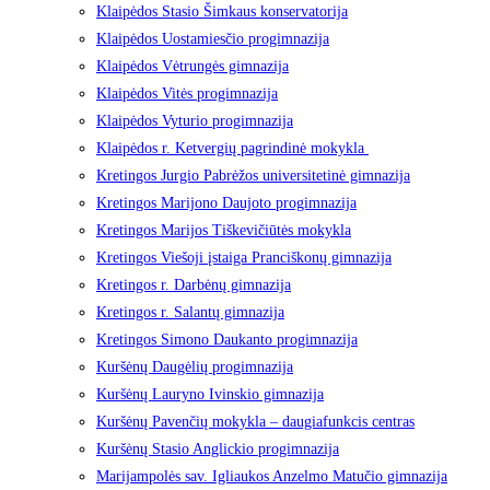
Klaipėdos Stasio Šimkaus konservatorija
Klaipėdos Uostamiesčio progimnazija
Klaipėdos Vėtrungės gimnazija
Klaipėdos Vitės progimnazija
Klaipėdos Vyturio progimnazija
Klaipėdos r. Ketvergių pagrindinė mokykla
Kretingos Jurgio Pabrėžos universitetinė gimnazija
Kretingos Marijono Daujoto progimnazija
Kretingos Marijos Tiškevičiūtės mokykla
Kretingos Viešoji įstaiga Pranciškonų gimnazija
Kretingos r. Darbėnų gimnazija
Kretingos r. Salantų gimnazija
Kretingos Simono Daukanto progimnazija
Kuršėnų Daugėlių progimnazija
Kuršėnų Lauryno Ivinskio gimnazija
Kuršėnų Pavenčių mokykla – daugiafunkcis centras
Kuršėnų Stasio Anglickio progimnazija
Marijampolės sav. Igliaukos Anzelmo Matučio gimnazija