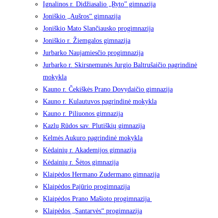
Ignalinos r. Didžiasalio „Ryto” gimnazija
Joniškio „Aušros“ gimnazija
Joniškio Mato Slančiausko progimnazija
Joniškio r. Žiemgalos gimnazija
Jurbarko Naujamiesčio progimnazija
Jurbarko r. Skirsnemunės Jurgio Baltrušaičio pagrindinė
mokykla
Kauno r. Čekiškės Prano Dovydaičio gimnazija
Kauno r. Kulautuvos pagrindinė mokykla
Kauno r. Piliuonos gimnazija
Kazlų Rūdos sav. Plutiškių gimnazija
Kelmės Aukuro pagrindinė mokykla
Kėdainių r. Akademijos gimnazija
Kėdainių r. Šėtos gimnazija
Klaipėdos Hermano Zudermano gimnazija
Klaipėdos Pajūrio progimnazija
Klaipėdos Prano Mašioto progimnazija
Klaipėdos „Santarvės“ progimnazija