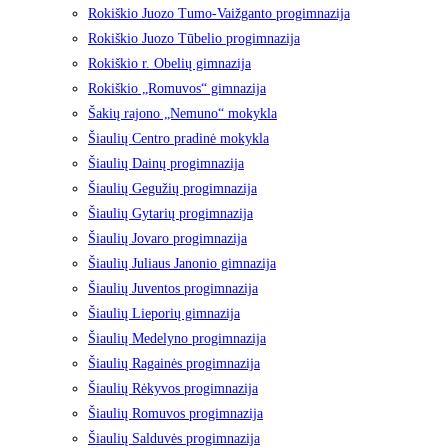
Rokiškio Juozo Tumo-Vaižganto progimnazija
Rokiškio Juozo Tūbelio progimnazija
Rokiškio r. Obelių gimnazija
Rokiškio „Romuvos“ gimnazija
Šakių rajono „Nemuno“ mokykla
Šiaulių Centro pradinė mokykla
Šiaulių Dainų progimnazija
Šiaulių Gegužių progimnazija
Šiaulių Gytarių progimnazija
Šiaulių Jovaro progimnazija
Šiaulių Juliaus Janonio gimnazija
Šiaulių Juventos progimnazija
Šiaulių Lieporių gimnazija
Šiaulių Medelyno progimnazija
Šiaulių Ragainės progimnazija
Šiaulių Rėkyvos progimnazija
Šiaulių Romuvos progimnazija
Šiaulių Salduvės progimnazija