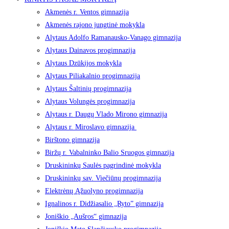
Akmenės r. Ventos gimnazija
Akmenės rajono jungtinė mokykla
Alytaus Adolfo Ramanausko-Vanago gimnazija
Alytaus Dainavos progimnazija
Alytaus Dzūkijos mokykla
Alytaus Piliakalnio progimnazija
Alytaus Šaltinių progimnazija
Alytaus Volungės progimnazija
Alytaus r. Daugų Vlado Mirono gimnazija
Alytaus r. Miroslavo gimnazija
Birštono gimnazija
Biržų r. Vabalninko Balio Sruogos gimnazija
Druskininkų Saulės pagrindinė mokykla
Druskininkų sav. Viečiūnų progimnazija
Elektrėnų Ąžuolyno progimnazija
Ignalinos r. Didžiasalio „Ryto” gimnazija
Joniškio „Aušros“ gimnazija