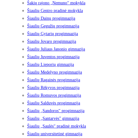
Šakių rajono „Nemuno“ mokykla
Šiaulių Centro pradinė mokykla
Šiaulių Dainų progimnazija
Šiaulių Gegužių progimnazija
Šiaulių Gytarių progimnazija
Šiaulių Jovaro progimnazija
Šiaulių Juliaus Janonio gimnazija
Šiaulių Juventos progimnazija
Šiaulių Lieporių gimnazija
Šiaulių Medelyno progimnazija
Šiaulių Ragainės progimnazija
Šiaulių Rėkyvos progimnazija
Šiaulių Romuvos progimnazija
Šiaulių Salduvės progimnazija
Šiaulių „Sandoros“ progimnazija
Šiaulių „Santarvės” gimnazija
Šiaulių „Saulės“ pradinė mokykla
Šiaulių universitetinė gimnazija