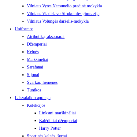
Vilniaus Vytės Nemunėlio pradinė mokykla
Vilniaus Vladislavo Sirokomlės gimnazija
Vilniaus Volungės darželis-mokykla
Uniformos
Atributika, aksesuarai
Džemperiai
Kelnės
Marškinėliai
Sarafanai
Sijonai
Švarkai, liemenės
Tunikos
Laisvalaikio apranga
Kolekcijos
Linksmi marškinėliai
Kalėdiniai džemperiai
Harry Potter
Sportinės kelnės, šortai