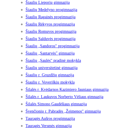
Šiaulių Lieporių gimnazija
Šiaulių Medelyno progimnazija
Šiaulių Ragainės progimnazija
Šiaulių Rėkyvos progimnazija
Šiaulių Romuvos progimnazija
Šiaulių Salduvės progimnazija
Šiaulių „Sandoros“ progimnazija
Šiaulių „Santarvės” gimnazija
Šiaulių „Saulės“ pradinė mokykla
Šiaulių universitetinė gimnazija
Šiaulių r. Gruzdžių gimnazija
Šiaulių r. Voveriškių mokykla
Šilalės r. Kvėdarnos Kazimiero Jauniaus gimnazija
Šilalės r. Laukuvos Norberto Vėliaus gimnazija
Šilalės Simono Gaudėšiaus gimnazija
Švenčionių r. Pabradės „Žeimenos“ gimnazija
Tauragės Aušros progimnazija
Tauragės Versmės gimnazija