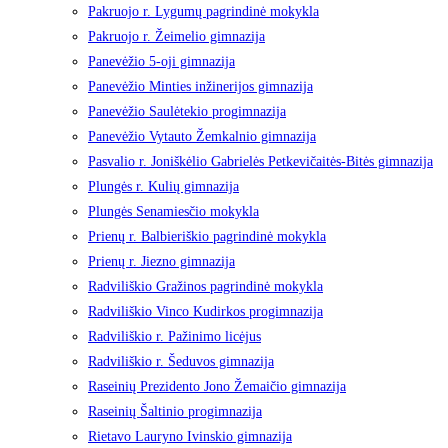
Pakruojo r. Lygumų pagrindinė mokykla
Pakruojo r. Žeimelio gimnazija
Panevėžio 5-oji gimnazija
Panevėžio Minties inžinerijos gimnazija
Panevėžio Saulėtekio progimnazija
Panevėžio Vytauto Žemkalnio gimnazija
Pasvalio r. Joniškėlio Gabrielės Petkevičaitės-Bitės gimnazija
Plungės r. Kulių gimnazija
Plungės Senamiesčio mokykla
Prienų r. Balbieriškio pagrindinė mokykla
Prienų r. Jiezno gimnazija
Radviliškio Gražinos pagrindinė mokykla
Radviliškio Vinco Kudirkos progimnazija
Radviliškio r. Pažinimo licėjus
Radviliškio r. Šeduvos gimnazija
Raseinių Prezidento Jono Žemaičio gimnazija
Raseinių Šaltinio progimnazija
Rietavo Lauryno Ivinskio gimnazija