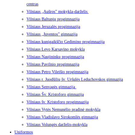
centras
Vilniaus „Aušros” mokykla-darželis
Vilniaus Baltupių progimnazija
Vilniaus Jeruzalės progimnazija
Vilniaus „Juventos” gimnazija
Vilniaus kunigaikščio Gedimino progimnazija
Vilniaus Levo Karsavino mokykla
Vilniaus Naujininkų progimnazija
Vilniaus Pavilnio progimnazija
Vilniaus Petro Vileišio progimnazija
Vilniaus r. Juodšilių šv. Uršulės Leduchovskos gimnazija
Vilniaus Senvagės gimnazija
Vilniaus Šv. Kristoforo gimnazija
Vilniaus šv. Kristoforo progimnazija
Vilniaus Vytės Nemunėlio pradinė mokykla
Vilniaus Vladislavo Sirokomlės gimnazija
Vilniaus Volungės darželis-mokykla
Uniformos