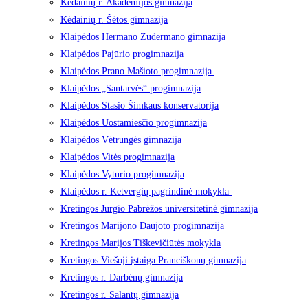
Kėdainių r. Akademijos gimnazija
Kėdainių r. Šėtos gimnazija
Klaipėdos Hermano Zudermano gimnazija
Klaipėdos Pajūrio progimnazija
Klaipėdos Prano Mašioto progimnazija
Klaipėdos „Santarvės“ progimnazija
Klaipėdos Stasio Šimkaus konservatorija
Klaipėdos Uostamiesčio progimnazija
Klaipėdos Vėtrungės gimnazija
Klaipėdos Vitės progimnazija
Klaipėdos Vyturio progimnazija
Klaipėdos r. Ketvergių pagrindinė mokykla
Kretingos Jurgio Pabrėžos universitetinė gimnazija
Kretingos Marijono Daujoto progimnazija
Kretingos Marijos Tiškevičiūtės mokykla
Kretingos Viešoji įstaiga Pranciškonų gimnazija
Kretingos r. Darbėnų gimnazija
Kretingos r. Salantų gimnazija