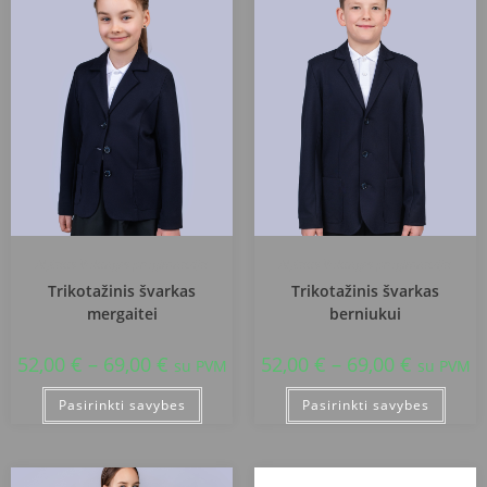
Alytaus Volungės progimnazija
Alytaus Volungės progimnazija
Trikotažinis švarkas
Trikotažinis švarkas
mergaitei
berniukui
52,00
€
–
69,00
€
52,00
€
–
69,00
€
su PVM
su PVM
Pasirinkti savybes
Pasirinkti savybes