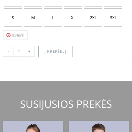
S
M
L
XL
2XL
3XL
Išvalyti
-
+
Į KREPŠELĮ
SUSIJUSIOS PREKĖS