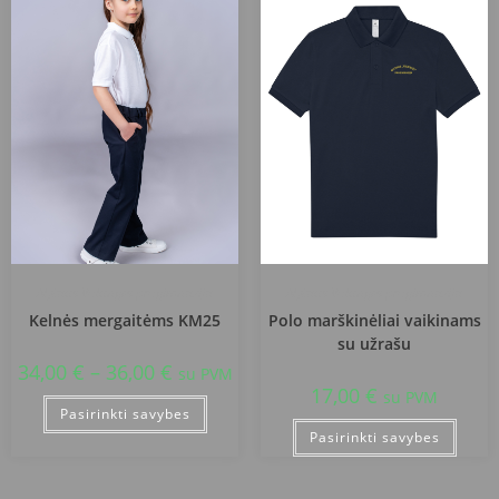
Alytaus Volungės progimnazija
Alytaus Volungės progimnazija
Kelnės mergaitėms KM25
Polo marškinėliai vaikinams
su užrašu
34,00
€
–
36,00
€
su PVM
17,00
€
su PVM
Pasirinkti savybes
Pasirinkti savybes