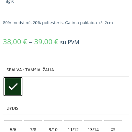
ilgis
80% medvilnė, 20% poliesteris. Galima paklaida +/- 2cm
38,00
€
–
39,00
€
su PVM
SPALVA
: TAMSIAI ŽALIA
DYDIS
5/6
7/8
9/10
11/12
13/14
XS