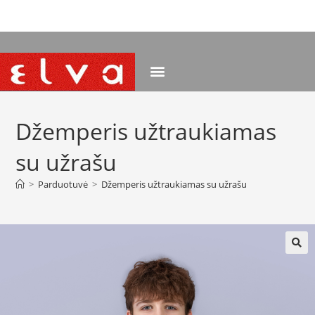
NEMOKAMAS PRISTATYMAS NUO 120 EUR
Džemperis užtraukiamas
su užrašu
>
Parduotuvė
>
Džemperis užtraukiamas su užrašu
🔍