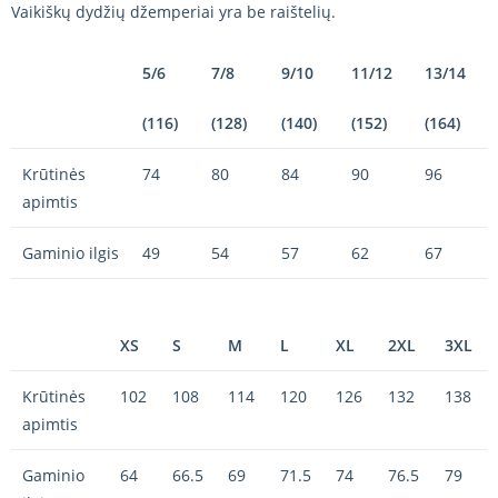
Vaikiškų dydžių džemperiai yra be raištelių.
5/6
7/8
9/10
11/12
13/14
(116)
(128)
(140)
(152)
(164)
Krūtinės
74
80
84
90
96
apimtis
Gaminio ilgis
49
54
57
62
67
XS
S
M
L
XL
2XL
3XL
Krūtinės
102
108
114
120
126
132
138
apimtis
Gaminio
64
66.5
69
71.5
74
76.5
79