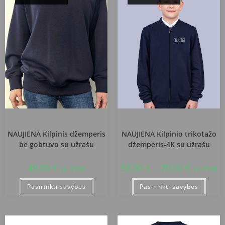
Rietavo Lauryno Ivinskio gimnazija
Rietavo Lauryno Ivinskio gimnazija
NAUJIENA Kilpinis džemperis
NAUJIENA Kilpinio trikotažo
be gobtuvo su užrašu
džemperis-4K su užrašu
49,00
€
56,00
€
–
70,00
€
su PVM
su PVM
Pasirinkti savybes
Pasirinkti savybes