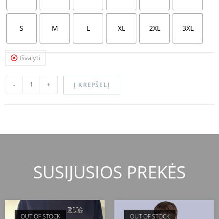
S
M
L
XL
2XL
3XL
Išvalyti
-
+
Į KREPŠELĮ
SUSIJUSIOS PREKĖS
OUT OF STOCK
OUT OF STOCK