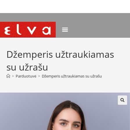
NEMOKAMAS PRISTATYMAS NUO 120 EUR
Džemperis užtraukiamas
su užrašu
>
Parduotuvė
>
Džemperis užtraukiamas su užrašu
🔍