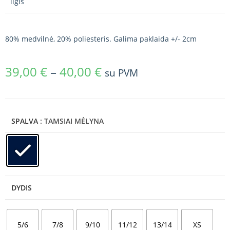
ilgis
80% medvilnė, 20% poliesteris. Galima paklaida +/- 2cm
39,00
€
–
40,00
€
su PVM
SPALVA
: TAMSIAI MĖLYNA
DYDIS
5/6
7/8
9/10
11/12
13/14
XS