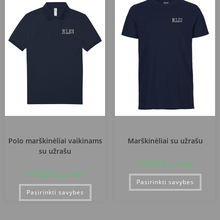
Rietavo Lauryno Ivinskio gimnazija
Rietavo Lauryno Ivinskio gimnazija
Polo marškinėliai vaikinams
Marškinėliai su užrašu
su užrašu
15,00
€
su PVM
17,00
€
su PVM
Pasirinkti savybes
Pasirinkti savybes