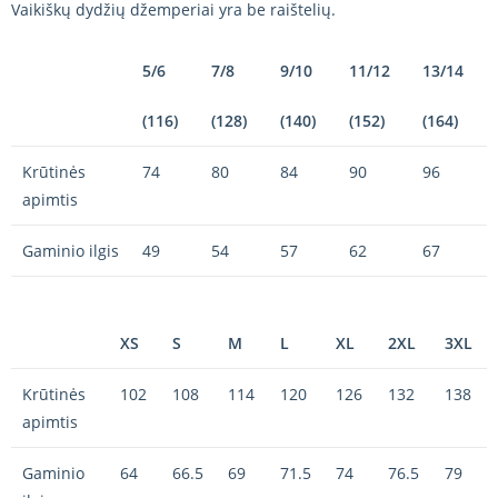
Vaikiškų dydžių džemperiai yra be raištelių.
5/6
7/8
9/10
11/12
13/14
(116)
(128)
(140)
(152)
(164)
Krūtinės
74
80
84
90
96
apimtis
Gaminio ilgis
49
54
57
62
67
XS
S
M
L
XL
2XL
3XL
Krūtinės
102
108
114
120
126
132
138
apimtis
Gaminio
64
66.5
69
71.5
74
76.5
79