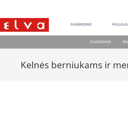
NE
PAGRINDINIS
PASLAUG
PAGRINDINIS
RI
Kelnės berniukams ir me