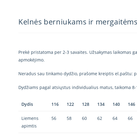
Kelnės berniukams ir mergaitėm
Prekė pristatoma per 2-3 savaites. Užsakymas laikomas gal
apmokėjimo.
Neradus sau tinkamo dydžio, prašome kreiptis el.paštu: p
Dydžiams pagal atsiųstus individualius matus, taikoma 8-
Dydis
116
122
128
134
140
146
Liemens
56
58
60
62
64
66
apimtis