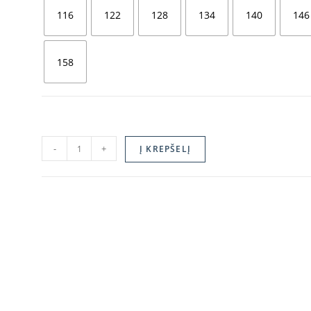
116
122
128
134
140
146
158
-
+
Į KREPŠELĮ