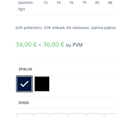
Gaminio
72
74
76
79
83
88
ilgis
62% poliesteris, 32% viskozė, 6% elastanas. Galima paklai
34,00
€
–
36,00
€
su PVM
SPALVA
DYDIS