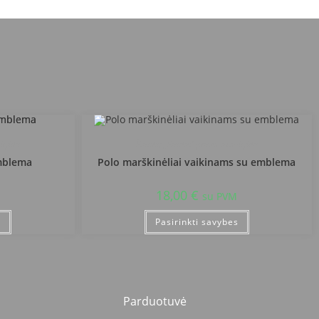
okykla
Šiaulių „Saulės“ pradinė mokykla
emblema
Polo marškinėliai vaikinams su emblema
18,00
€
su PVM
s
Pasirinkti savybes
Parduotuvė