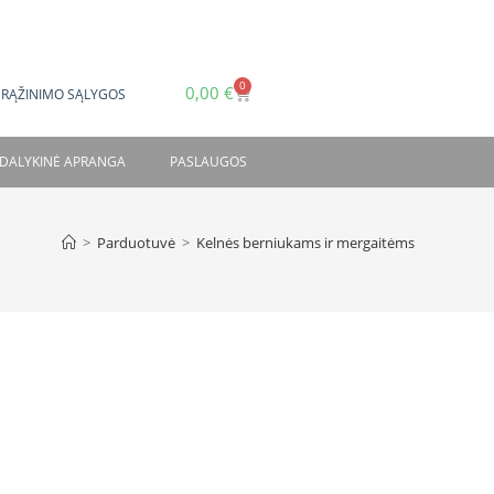
0
0,00
€
GRĄŽINIMO SĄLYGOS
DALYKINĖ APRANGA
PASLAUGOS
>
Parduotuvė
>
Kelnės berniukams ir mergaitėms