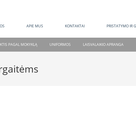
MOKAMAS PRISTATYMAS NUO 120 EUR
OS
APIE MUS
KONTAKTAI
PRISTATYMO IR 
NKTIS PAGAL MOKYKLĄ
UNIFORMOS
LAISVALAIKIO APRANGA
rgaitėms