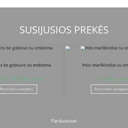
SUSIJUSIOS PREKĖS
ių „Saulės“ pradinė mokykla
Šiaulių „Saulės“ pradinė m
s be gobtuvo su emblema
Polo marškinėliai su 
0
€
–
34,00
€
17,00
€
su PVM
su PVM
Pasirinkti savybes
Pasirinkti savybe
Parduotuvė