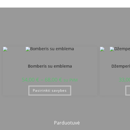
Šiaulių „Saulės“ pradinė mokykla
Šiaul
Bomberis su emblema
Džemperi
54,00
€
–
68,00
€
33,0
su PVM
Pasirinkti savybes
Parduotuvė