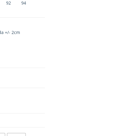
92
94
da +/- 2cm