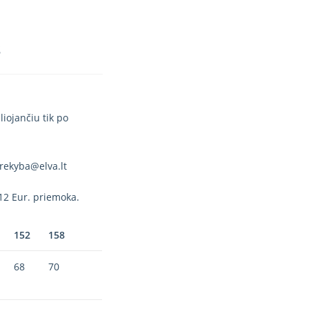
s
iojančiu tik po
rekyba@elva.lt
12 Eur. priemoka.
152
158
68
70