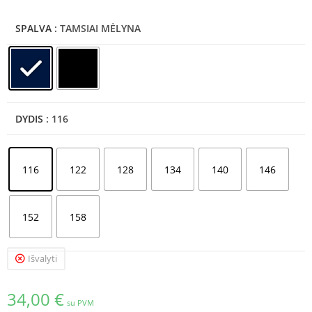
SPALVA
: TAMSIAI MĖLYNA
DYDIS
: 116
116
122
128
134
140
146
152
158
Išvalyti
34,00
€
su PVM