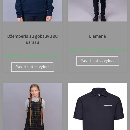
Trakų gimnazija
Trakų gimnazija
Džemperis su gobtuvu su
Liemenė
užrašu
49,00
€
–
52,00
€
su PVM
35,00
€
–
36,00
€
su PVM
Pasirinkti savybes
Pasirinkti savybes