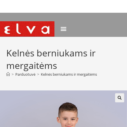
NEMOKAMAS PRISTATYMAS NUO 120 EUR
Kelnės berniukams ir
mergaitėms
>
Parduotuvė
>
Kelnės berniukams ir mergaitėms
🔍