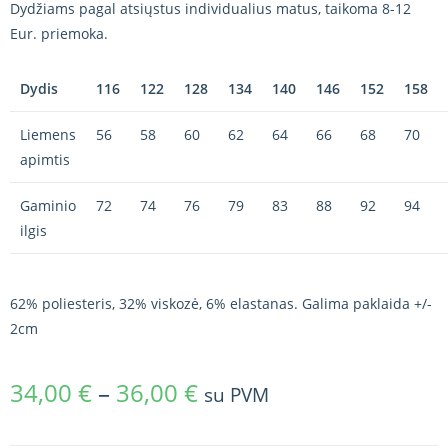
Dydžiams pagal atsiųstus individualius matus, taikoma 8-12
Eur. priemoka.
Dydis
116
122
128
134
140
146
152
158
Liemens
56
58
60
62
64
66
68
70
apimtis
Gaminio
72
74
76
79
83
88
92
94
ilgis
62% poliesteris, 32% viskozė, 6% elastanas. Galima paklaida +/-
2cm
34,00
€
–
36,00
€
su PVM