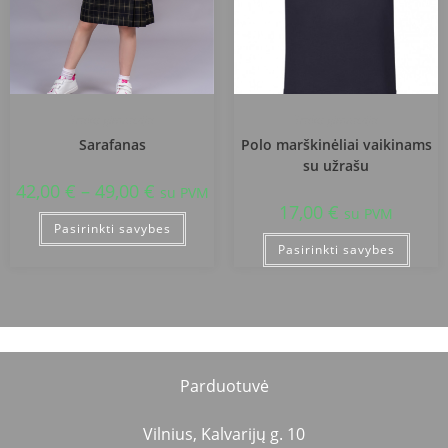
Trakų gimnazija
Trakų gimnazija
Sarafanas
Polo marškinėliai vaikinams
su užrašu
42,00
€
–
49,00
€
su PVM
17,00
€
su PVM
Pasirinkti savybes
Pasirinkti savybes
Parduotuvė
Vilnius, Kalvarijų g. 10