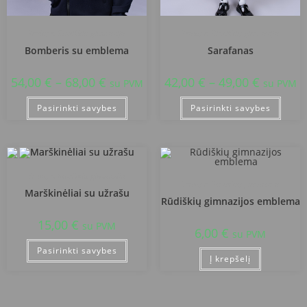
Trakų r. Rūdiškių gimnazija
Trakų r. Rūdiškių gimnazija
Bomberis su emblema
Sarafanas
54,00
€
–
68,00
€
42,00
€
–
49,00
€
su PVM
su PVM
Pasirinkti savybes
Pasirinkti savybes
Trakų r. Rūdiškių gimnazija
Trakų r. Rūdiškių gimnazija
Marškinėliai su užrašu
Rūdiškių gimnazijos emblema
15,00
€
su PVM
6,00
€
su PVM
Pasirinkti savybes
Į krepšelį