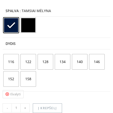
SPALVA
: TAMSIAI MĖLYNA
DYDIS
116
122
128
134
140
146
152
158
Išvalyti
-
+
Į KREPŠELĮ