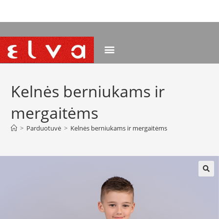
NEMOKAMAS PRISTATYMAS NUO 120 EUR
Kelnės berniukams ir
mergaitėms
>
Parduotuvė
>
Kelnės berniukams ir mergaitėms
🔍