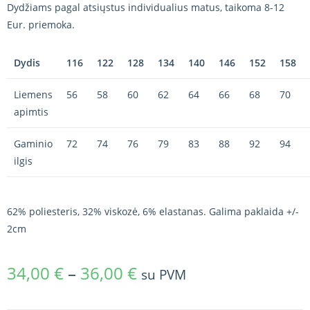
Dydžiams pagal atsiųstus individualius matus, taikoma 8-12
Eur. priemoka.
Dydis
116
122
128
134
140
146
152
158
Liemens
56
58
60
62
64
66
68
70
apimtis
Gaminio
72
74
76
79
83
88
92
94
ilgis
62% poliesteris, 32% viskozė, 6% elastanas. Galima paklaida +/-
2cm
34,00
€
–
36,00
€
su PVM