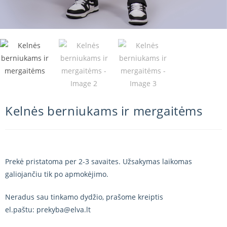
Kelnės berniukams ir mergaitėms
Prekė pristatoma per 2-3 savaites. Užsakymas laikomas
galiojančiu tik po apmokėjimo.
Neradus sau tinkamo dydžio, prašome kreiptis
el.paštu: prekyba@elva.lt