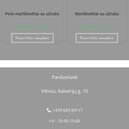
Jurbarko Naujamiesčio progimnazija
Jurbarko Naujamiesčio progimnazija
Polo marškinėliai su užrašu
Marškinėliai su užrašu
16,00
€
15,00
€
su PVM
su PVM
Pasirinkti savybes
Pasirinkti savybes
Parduotuvė
Vilnius, Kalvarijų g. 10
+370 699 83117
I-V - 10.00-19.00