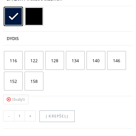
DYDIS
116
122
128
134
140
146
152
158
Išvalyti
-
+
Į KREPŠELĮ