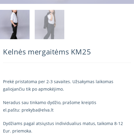
Kelnės mergaitėms KM25
Prekė pristatoma per 2-3 savaites. Užsakymas laikomas
galiojančiu tik po apmokėjimo.
Neradus sau tinkamo dydžio, prašome kreiptis
el.paštu: prekyba@elva.lt
Dydžiams pagal atsiųstus individualius matus, taikoma 8-12
Eur. priemoka.