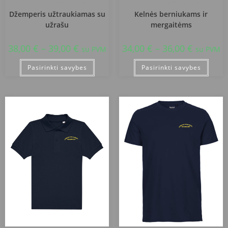
Jurbarko Naujamiesčio progimnazija
Jurbarko Naujamiesčio progimnazija
Džemperis užtraukiamas su
Kelnės berniukams ir
užrašu
mergaitėms
38,00
€
–
39,00
€
34,00
€
–
36,00
€
su PVM
su PVM
Pasirinkti savybes
Pasirinkti savybes