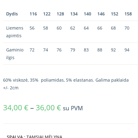
Dydis
116
122
128
134
140
146
152
158
Liemens
56
58
60
62
64
66
68
70
apimtis
Gaminio
72
74
76
79
83
88
92
94
ilgis
60% viskozė, 35% poliamidas, 5% elastanas. Galima paklaida
+/- 2cm
34,00
€
–
36,00
€
su PVM
SPALVA
: TAMSIAI MĖLYNA