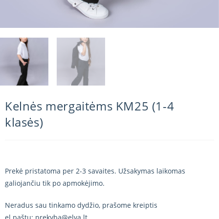
Kelnės mergaitėms KM25 (1-4
klasės)
Prekė pristatoma per 2-3 savaites. Užsakymas laikomas
galiojančiu tik po apmokėjimo.
Neradus sau tinkamo dydžio, prašome kreiptis
el.paštu: prekyba@elva.lt