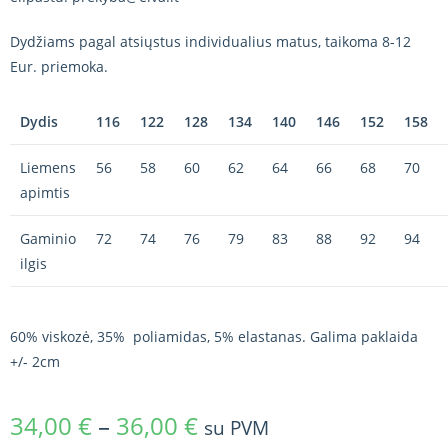
Dydžiams pagal atsiųstus individualius matus, taikoma 8-12
Eur. priemoka.
Dydis
116
122
128
134
140
146
152
158
Liemens
56
58
60
62
64
66
68
70
apimtis
Gaminio
72
74
76
79
83
88
92
94
ilgis
60% viskozė, 35% poliamidas, 5% elastanas. Galima paklaida
+/- 2cm
34,00
€
–
36,00
€
su PVM