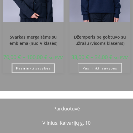
Kretingos r. Darbėnų gimnazija
Kretingos r. Darbėnų gimnazija
Švarkas mergaitėms su
Džemperis be gobtuvo su
emblema (nuo V klasės)
užrašu (visoms klasėms)
70,00
€
–
100,00
€
33,00
€
–
34,00
€
su PVM
su PVM
Pasirinkti savybes
Pasirinkti savybes
Parduotuvė
Vilnius, Kalvarijų g. 10