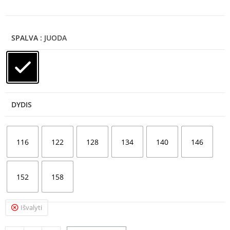
SPALVA
: JUODA
DYDIS
116
122
128
134
140
146
152
158
Išvalyti