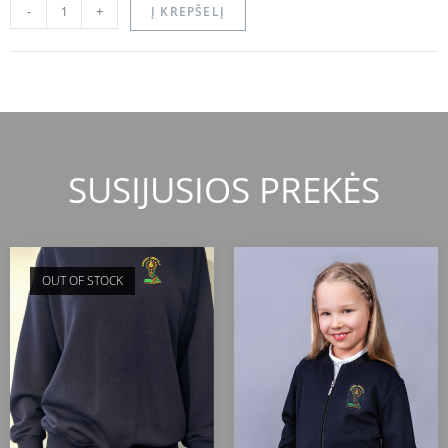
-
+
Į KREPŠELĮ
SUSIJUSIOS PREKĖS
OUT OF STOCK