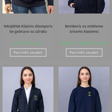
Kretingos r. Darbėnų gimnazija
Kretingos r. Darbėnų gimnazija
NAUJIENA Kilpinis džemperis
Bomberis su emblema
be gobtuvo su užrašu
(visoms klasėms)
47,00
€
54,00
€
–
68,00
€
su PVM
su PVM
Pasirinkti savybes
Pasirinkti savybes