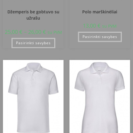
Mažeikių r. Sedos Vytauto Mačernio
Mažeikių r. Sedos Vytauto Mačernio
gimnazija
gimnazija
Džemperis be gobtuvo su
Polo marškinėliai
užrašu
13,00
€
su PVM
25,00
€
–
26,00
€
su PVM
Pasirinkti savybes
Pasirinkti savybes