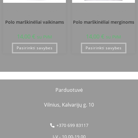
Mažeikių r. Sedos Vytauto Mačernio
Mažeikių r. Sedos Vytauto Mačernio
gimnazija
gimnazija
Polo marškinėliai vaikinams
Polo marškinėliai merginoms
14,00
€
14,00
€
su PVM
su PVM
Pasirinkti savybes
Pasirinkti savybes
Parduotuvė
Vilnius, Kalvarijų g. 10
+370 699 83117
I-V - 10.00-19.00