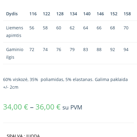
Dydis
116
122
128
134
140
146
152
158
Liemens
56
58
60
62
64
66
68
70
apimtis
Gaminio
72
74
76
79
83
88
92
94
ilgis
60% viskozė, 35% poliamidas, 5% elastanas. Galima paklaida
+/- 2cm
34,00
€
–
36,00
€
su PVM
SPALVA
: JUODA