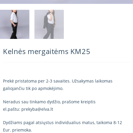
Kelnės mergaitėms KM25
Prekė pristatoma per 2-3 savaites. Užsakymas laikomas
galiojančiu tik po apmokėjimo.
Neradus sau tinkamo dydžio, prašome kreiptis
el.paštu: prekyba@elva.lt
Dydžiams pagal atsiųstus individualius matus, taikoma 8-12
Eur. priemoka.