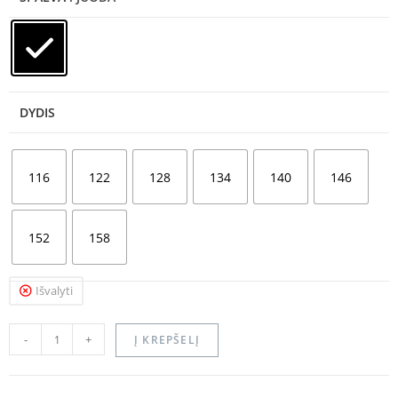
DYDIS
116
122
128
134
140
146
152
158
Išvalyti
-
+
Į KREPŠELĮ