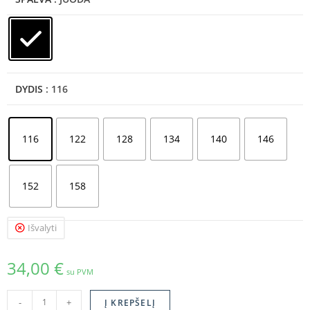
DYDIS
: 116
116
122
128
134
140
146
152
158
Išvalyti
34,00
€
su PVM
-
+
Į KREPŠELĮ