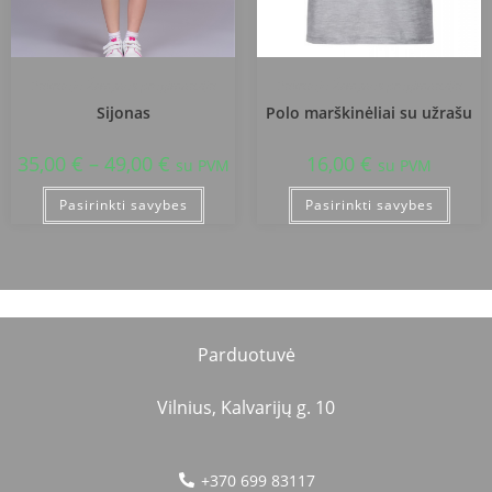
Pakruojo Žemynos progimnazija
Pakruojo Žemynos progimnazija
Sijonas
Polo marškinėliai su užrašu
35,00
€
–
49,00
€
16,00
€
su PVM
su PVM
Pasirinkti savybes
Pasirinkti savybes
Parduotuvė
Vilnius, Kalvarijų g. 10
+370 699 83117