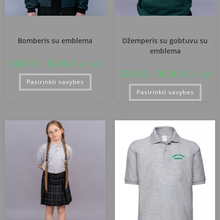
Pakruojo Žemynos progimnazija
Pakruojo Žemynos progimnazija
Bomberis su emblema
Džemperis su gobtuvu su
emblema
54,00
€
–
68,00
€
su PVM
35,00
€
–
36,00
€
su PVM
Pasirinkti savybes
Pasirinkti savybes