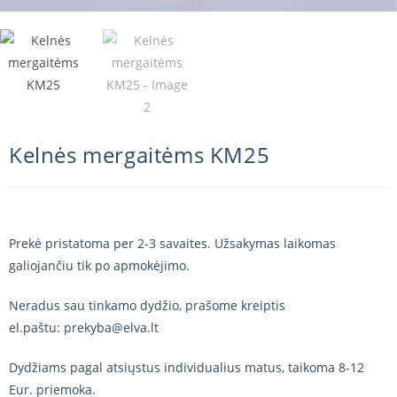
Kelnės mergaitėms KM25
Prekė pristatoma per 2-3 savaites. Užsakymas laikomas
galiojančiu tik po apmokėjimo.
Neradus sau tinkamo dydžio, prašome kreiptis
el.paštu: prekyba@elva.lt
Dydžiams pagal atsiųstus individualius matus, taikoma 8-12
Eur. priemoka.