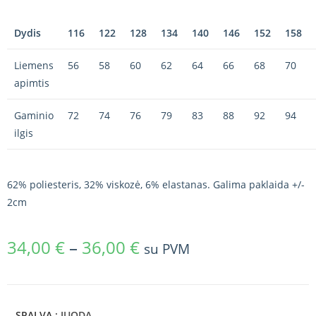
Dydis
116
122
128
134
140
146
152
158
Liemens
56
58
60
62
64
66
68
70
apimtis
Gaminio
72
74
76
79
83
88
92
94
ilgis
62% poliesteris, 32% viskozė, 6% elastanas. Galima paklaida +/-
2cm
34,00
€
–
36,00
€
su PVM
SPALVA
: JUODA