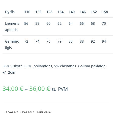
Dydis
116
122
128
134
140
146
152
158
Liemens
56
58
60
62
64
66
68
70
apimtis
Gaminio
72
74
76
79
83
88
92
94
ilgis
60% viskozė, 35% poliamidas, 5% elastanas. Galima paklaida
+/- 2cm
34,00
€
–
36,00
€
su PVM
SPALVA
: TAMSIAI MĖLYNA