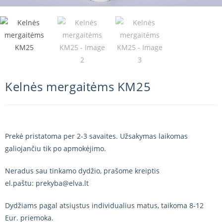
Kelnės mergaitėms KM25
Prekė pristatoma per 2-3 savaites. Užsakymas laikomas
galiojančiu tik po apmokėjimo.
Neradus sau tinkamo dydžio, prašome kreiptis
el.paštu: prekyba@elva.lt
Dydžiams pagal atsiųstus individualius matus, taikoma 8-12
Eur. priemoka.