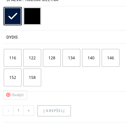
DYDIS
116
122
128
134
140
146
152
158
Išvalyti
-
+
Į KREPŠELĮ