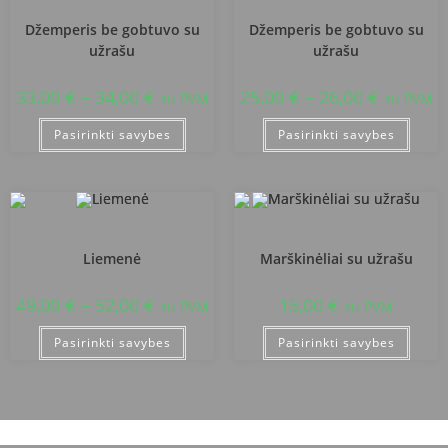
Trakų gimnazija
Trakų gimnazija
Džemperis be gobtuvo su
Džemperis be gobtuvo su
užrašu
užrašu
33,00
€
–
34,00
€
25,00
€
–
26,00
€
su PVM
su PVM
Pasirinkti savybes
Pasirinkti savybes
Trakų gimnazija
Trakų gimnazija
Liemenė
Marškinėliai su užrašu
49,00
€
–
52,00
€
15,00
€
su PVM
su PVM
Pasirinkti savybes
Pasirinkti savybes