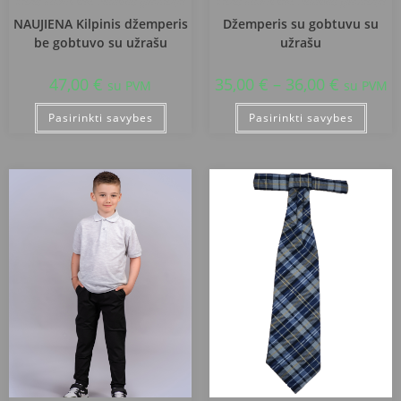
Kazlų Rūdos sav. Plutiškių gimnazija
Kazlų Rūdos sav. Plutiškių gimnazija
NAUJIENA Kilpinis džemperis
Džemperis su gobtuvu su
be gobtuvo su užrašu
užrašu
47,00
€
35,00
€
–
36,00
€
su PVM
su PVM
Pasirinkti savybes
Pasirinkti savybes