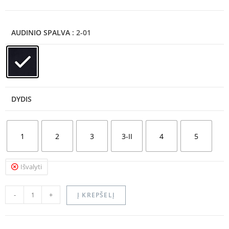
AUDINIO SPALVA
: 2-01
DYDIS
1
2
3
3-II
4
5
Išvalyti
-
+
Į KREPŠELĮ