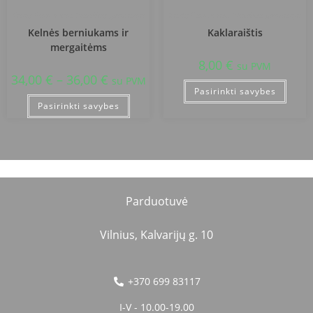
Kazlų Rūdos sav. Plutiškių gimnazija
Kazlų Rūdos sav. Plutiškių gimnazija
Kelnės berniukams ir
Kaklaraištis
mergaitėms
8,00
€
su PVM
34,00
€
–
36,00
€
su PVM
Pasirinkti savybes
Pasirinkti savybes
Parduotuvė
Vilnius, Kalvarijų g. 10
+370 699 83117
I-V - 10.00-19.00