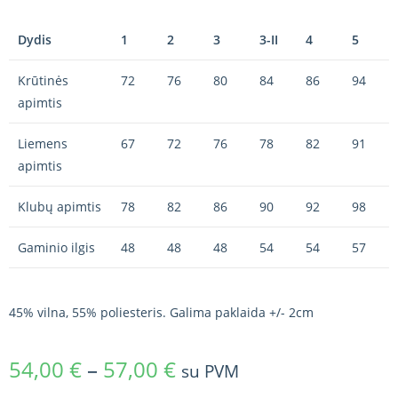
Dydis
1
2
3
3-II
4
5
Krūtinės
72
76
80
84
86
94
apimtis
Liemens
67
72
76
78
82
91
apimtis
Klubų apimtis
78
82
86
90
92
98
Gaminio ilgis
48
48
48
54
54
57
45% vilna, 55% poliesteris. Galima paklaida +/- 2cm
54,00
€
–
57,00
€
su PVM