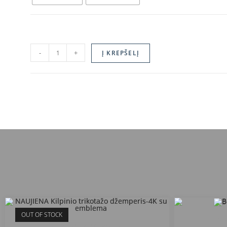
-
+
Į KREPŠELĮ
OUT OF STOCK
Šia
Šiaulių Gegužių progimnazija