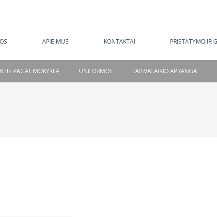
MOKAMAS PRISTATYMAS NUO 120 EUR
OS
APIE MUS
KONTAKTAI
PRISTATYMO IR 
NKTIS PAGAL MOKYKLĄ
UNIFORMOS
LAISVALAIKIO APRANGA