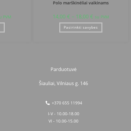
Polo marškinėliai vaikinams
14,00
€
–
18,00
€
u PVM
su PVM
s
Pasirinkti savybes
Parduotuvė
Šiauliai, Vilniaus g. 146
+370 655 11994
I-V - 10.00-18.00
VI - 10.00-15.00