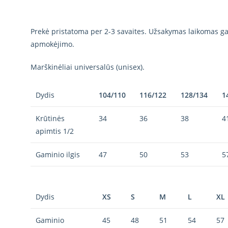
Prekė pristatoma per 2-3 savaites. Užsakymas laikomas gal
apmokėjimo.
Marškinėliai universalūs (unisex).
Dydis
104/110
116/122
128/134
1
Krūtinės
34
36
38
4
apimtis 1/2
Gaminio ilgis
47
50
53
5
Dydis
XS
S
M
L
XL
Gaminio
45
48
51
54
57