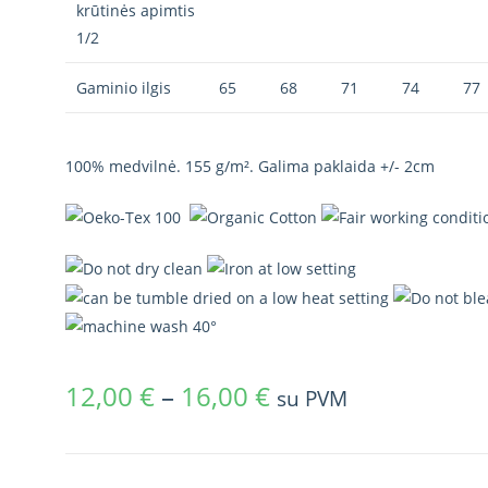
krūtinės apimtis
1/2
Gaminio ilgis
65
68
71
74
77
100% medvilnė. 155 g/m². Galima paklaida +/- 2cm
12,00
€
–
16,00
€
su PVM