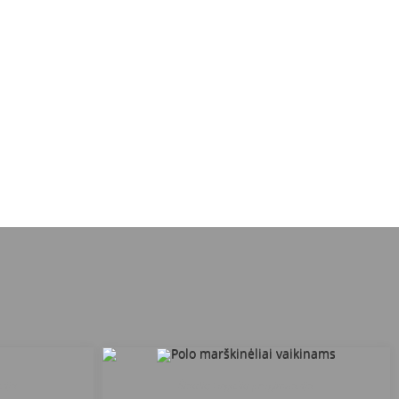
zija
Šiaulių Gegužių progimnazija