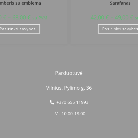
mberis su emblema
Sarafanas
0
€
–
68,00
€
42,00
€
–
49,00
€
su PVM
s
Pasirinkti savybes
Pasirinkti savybe
Parduotuvė
Vilnius, Pylimo g. 36
+370 655 11993
I-V - 10.00-18.00