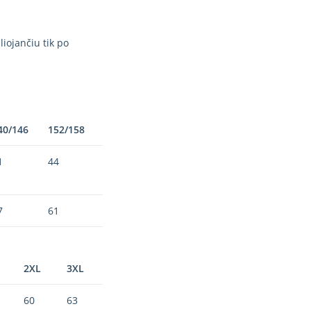
iojančiu tik po
40/146
152/158
1
44
7
61
2XL
3XL
60
63