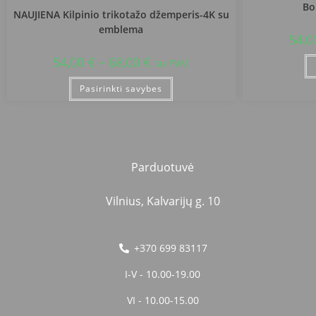
Bo
NAUJIENA Kilpinio trikotažo džemperis-4K su
emblema
54,0
54,00
€
–
68,00
€
su PVM
Pasirinkti savybes
Parduotuvė
Vilnius, Kalvarijų g. 10
+370 699 83117
I-V - 10.00-19.00
VI - 10.00-15.00