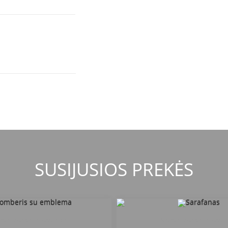
SUSIJUSIOS PREKĖS
ulių Gegužių progimnazija
Šiaulių Gegužių progimna