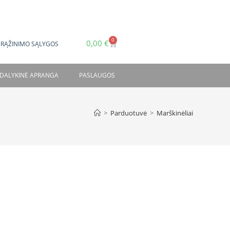
0
0,00
€
GRĄŽINIMO SĄLYGOS
DALYKINĖ APRANGA
PASLAUGOS
>
Parduotuvė
>
Marškinėliai