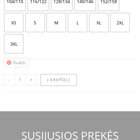
104/110
116/122
128/134
140/146
152/158
XS
S
M
L
XL
2XL
3XL
Išvalyti
-
+
Į KREPŠELĮ
SUSIJUSIOS PREKĖS