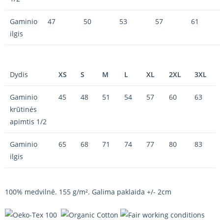
Gaminio
47
50
53
57
61
ilgis
Dydis
XS
S
M
L
XL
2XL
3XL
Gaminio
45
48
51
54
57
60
63
krūtinės
apimtis 1/2
Gaminio
65
68
71
74
77
80
83
ilgis
100% medvilnė. 155 g/m². Galima paklaida +/- 2cm