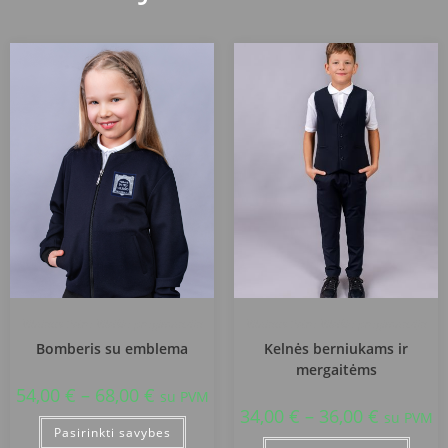
Vilniaus Petro Vileišio progimnazija
Vilniaus Petro Vileišio progimnazija
Bomberis su emblema
Kelnės berniukams ir
mergaitėms
54,00
€
–
68,00
€
su PVM
34,00
€
–
36,00
€
su PVM
Pasirinkti savybes