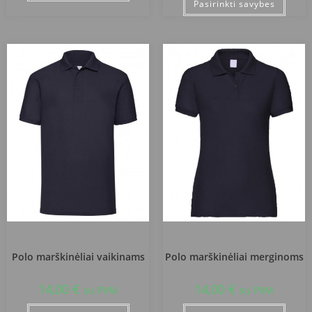
Pasirinkti savybes
Vilniaus Petro Vileišio progimnazija
Vilniaus Petro Vileišio progimnazija
Polo marškinėliai vaikinams
Polo marškinėliai merginoms
14,00
€
14,00
€
su PVM
su PVM