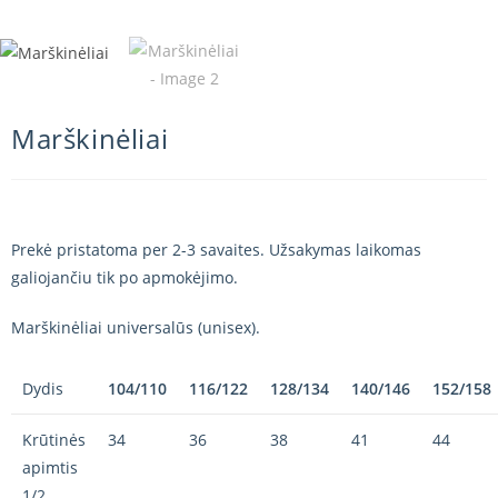
Marškinėliai
Prekė pristatoma per 2-3 savaites. Užsakymas laikomas
galiojančiu tik po apmokėjimo.
Marškinėliai universalūs (unisex).
Dydis
104/110
116/122
128/134
140/146
152/158
Krūtinės
34
36
38
41
44
apimtis
1/2