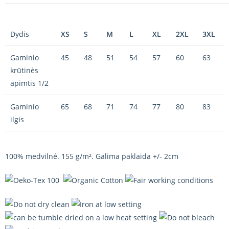
Dydis
XS
S
M
L
XL
2XL
3XL
Gaminio
45
48
51
54
57
60
63
krūtinės
apimtis 1/2
Gaminio
65
68
71
74
77
80
83
ilgis
100% medvilnė. 155 g/m². Galima paklaida +/- 2cm