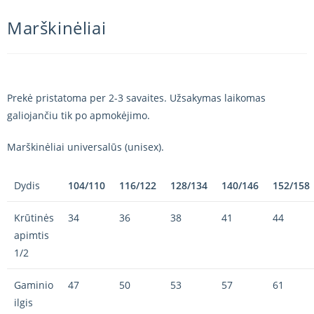
Marškinėliai
Prekė pristatoma per 2-3 savaites. Užsakymas laikomas
galiojančiu tik po apmokėjimo.
Marškinėliai universalūs (unisex).
Dydis
104/110
116/122
128/134
140/146
152/158
Krūtinės
34
36
38
41
44
apimtis
1/2
Gaminio
47
50
53
57
61
ilgis