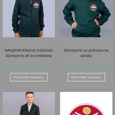
Radviliškio r. Šeduvos gimnazija
Radviliškio r. Šeduvos gimnazija
NAUJIENA Kilpinio trikotažo
Džemperis su gobtuvu su
džemperis-4K su emblema
užrašu
54,00
€
–
68,00
€
35,00
€
–
36,00
€
su PVM
su PVM
Pasirinkti savybes
Pasirinkti savybes