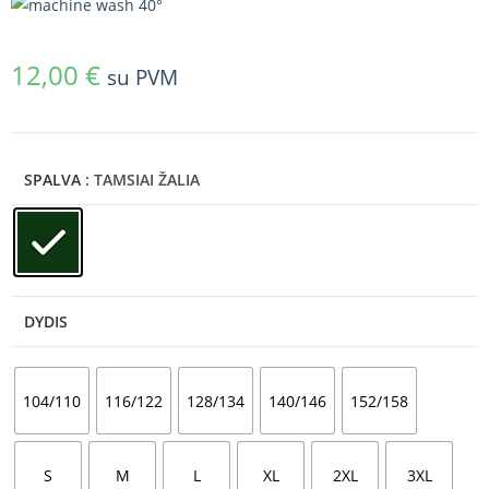
12,00
€
su PVM
SPALVA
: TAMSIAI ŽALIA
DYDIS
104/110
116/122
128/134
140/146
152/158
S
M
L
XL
2XL
3XL