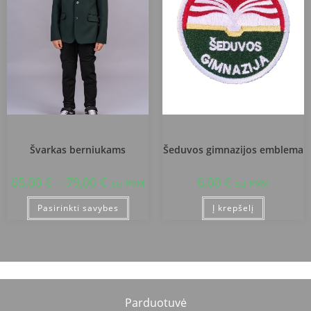
Radviliškio r. Šeduvos gimnazija
Radviliškio r. Šeduvos gimnazija
Švarkas berniukams
Šeduvos gimnazijos emblema
65,00
€
–
79,00
€
6,00
€
su PVM
su PVM
Pasirinkti savybes
Į krepšelį
Parduotuvė