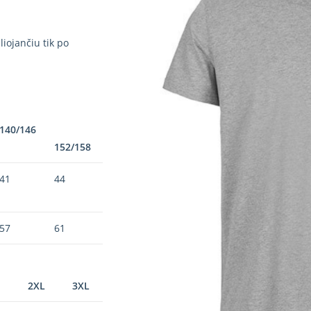
iojančiu tik po
140/146
152/158
41
44
57
61
2XL
3XL