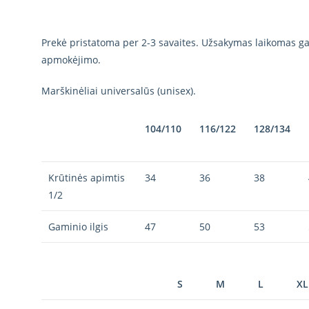
Prekė pristatoma per 2-3 savaites. Užsakymas laikomas gal
apmokėjimo.
Marškinėliai universalūs (unisex).
104/110
116/122
128/134
Krūtinės apimtis
34
36
38
1/2
Gaminio ilgis
47
50
53
S
M
L
XL