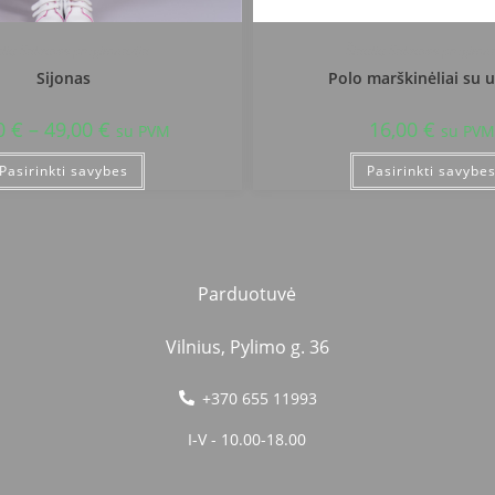
ulių Salduvės progimnazija
Šiaulių Salduvės progimna
Sijonas
Polo marškinėliai su 
0
€
–
49,00
€
16,00
€
su PVM
su PVM
Pasirinkti savybes
Pasirinkti savybe
Parduotuvė
Vilnius, Pylimo g. 36
+370 655 11993
I-V - 10.00-18.00