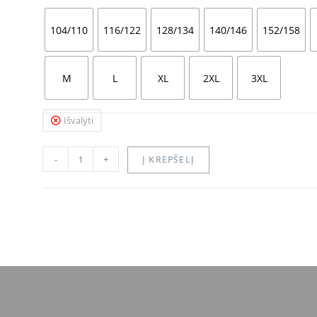
104/110
116/122
128/134
140/146
152/158
M
L
XL
2XL
3XL
Išvalyti
-
+
Į KREPŠELĮ