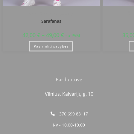
Šiaulių Salduvės progimnazija
Šia
Sarafanas
42,00
€
–
49,00
€
35,0
su PVM
Pasirinkti savybes
Parduotuvė
Vilnius, Kalvarijų g. 10
+370 699 83117
I-V - 10.00-19.00