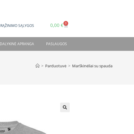
0
0,00
€
GRĄŽINIMO SĄLYGOS
DALYKINĖ APRANGA
PASLAUGOS
>
Parduotuvė
>
Marškinėliai su spauda
🔍