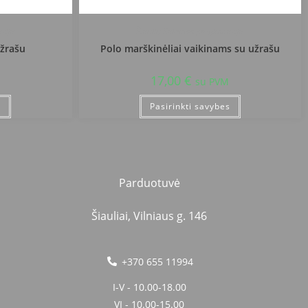
zija
Šiaulių Salduvės progimnazija
užrašu
Polo marškinėliai vaikinams su užrašu
17,00
€
su PVM
s
Pasirinkti savybes
Parduotuvė
Šiauliai, Vilniaus g. 146
+370 655 11994
I-V - 10.00-18.00
VI - 10.00-15.00