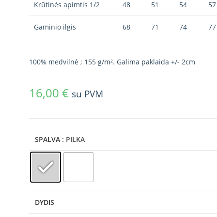
Krūtinės apimtis 1/2
48
51
54
57
Gaminio ilgis
68
71
74
77
100% medvilnė ; 155 g/m². Galima paklaida +/- 2cm
16,00
€
su PVM
SPALVA
: PILKA
DYDIS