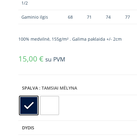
1/2
Gaminio ilgis
68
71
74
77
100% medvilnė, 155g/m² . Galima paklaida +/- 2cm
15,00
€
su PVM
SPALVA
: TAMSIAI MĖLYNA
DYDIS