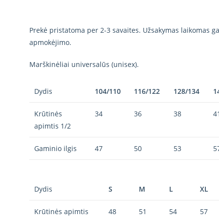
Prekė pristatoma per 2-3 savaites. Užsakymas laikomas gal
apmokėjimo.
Marškinėliai universalūs (unisex).
Dydis
104/110
116/122
128/134
1
Krūtinės
34
36
38
4
apimtis 1/2
Gaminio ilgis
47
50
53
5
Dydis
S
M
L
XL
Krūtinės apimtis
48
51
54
57