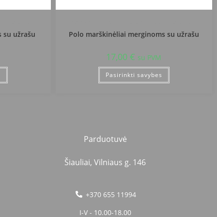
iaus gimnazija
Šilalės r. Kvėdarnos Kazimiero Jauniaus gimnazija
s su užrašu
Polo marškinėliai merginoms su užrašu
17,00
€
su PVM
s
Pasirinkti savybes
Parduotuvė
Šiauliai, Vilniaus g. 146
+370 655 11994
I-V - 10.00-18.00