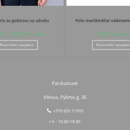
ėdarnos Kazimiero Jauniaus gimnazija
Šilalės r. Kvėdarnos Kazimiero Jaun
is su gobtuvu su užrašu
Polo marškinėliai vaikinam
0
€
–
36,00
€
17,00
€
su PVM
su PVM
Pasirinkti savybes
Pasirinkti savybe
Parduotuvė
Vilnius, Pylimo g. 36
+370 655 11993
I-V - 10.00-18.00