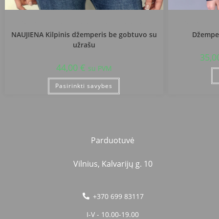
Šilalės r. Kvėdarnos Kazimiero Jauniaus gimnazija
Šilalės r. Kv
NAUJIENA Kilpinis džemperis be gobtuvo su
Džemper
užrašu
35,0
44,00
€
su PVM
Pasirinkti savybes
Parduotuvė
Vilnius, Kalvarijų g. 10
+370 699 83117
I-V - 10.00-19.00