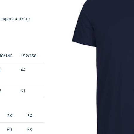
iojančiu tik po
40/146
152/158
1
44
7
61
2XL
3XL
60
63