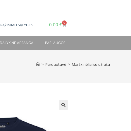
0
0,00
€
GRĄŽINIMO SĄLYGOS
DALYKINĖ APRANGA
PASLAUGOS
>
Parduotuvė
>
Marškinėliai su užrašu