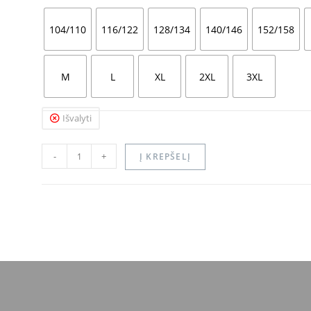
104/110
116/122
128/134
140/146
152/158
M
L
XL
2XL
3XL
Išvalyti
-
+
Į KREPŠELĮ