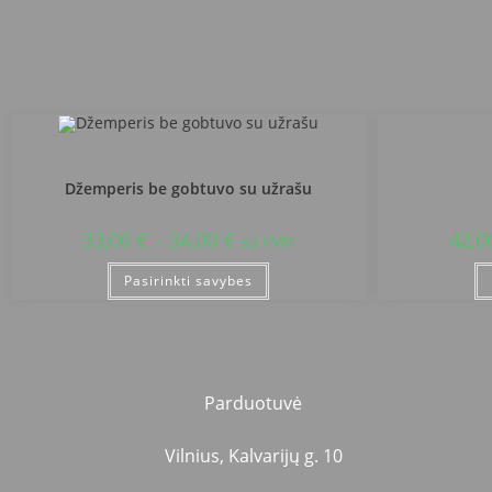
Radviliškio r. Pažinimo licėjus
Rad
Džemperis be gobtuvo su užrašu
33,00
€
–
34,00
€
42,0
su PVM
Pasirinkti savybes
Parduotuvė
Vilnius, Kalvarijų g. 10