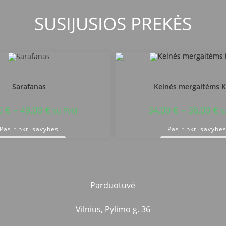
SUSIJUSIOS PREKĖS
viliškio r. Pažinimo licėjus
Radviliškio r. Pažinimo lic
Sarafanas
Kelnės mergaitėms 
0
€
–
49,00
€
34,00
€
–
36,00
€
su PVM
s
Pasirinkti savybes
Pasirinkti savybe
Parduotuvė
Vilnius, Pylimo g. 36