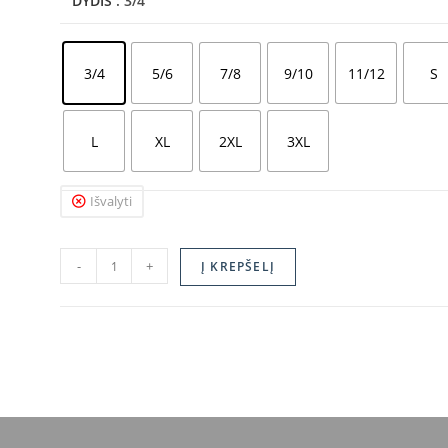
DYDIS
: 3/4
3/4
5/6
7/8
9/10
11/12
S
L
XL
2XL
3XL
Išvalyti
-
+
Į KREPŠELĮ