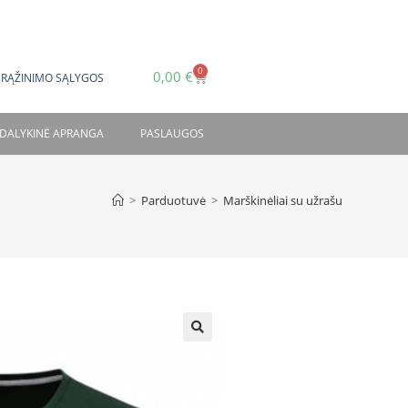
0
0,00
€
GRĄŽINIMO SĄLYGOS
DALYKINĖ APRANGA
PASLAUGOS
>
Parduotuvė
>
Marškinėliai su užrašu
🔍