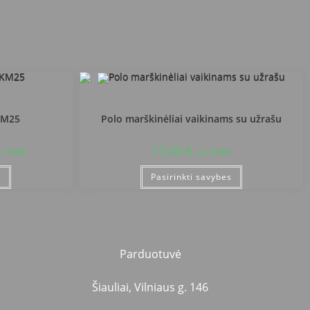
ėjus
Radviliškio r. Pažinimo licėjus
KM25
Polo marškinėliai vaikinams su užrašu
17,00
€
u PVM
su PVM
s
Pasirinkti savybes
Parduotuvė
Šiauliai, Vilniaus g. 146