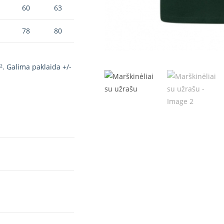
60
63
78
80
². Galima paklaida +/-