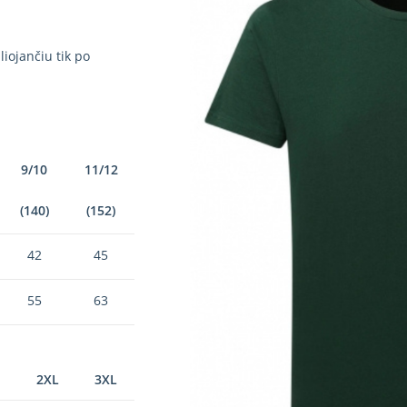
iojančiu tik po
9/10
11/12
(140)
(152)
42
45
55
63
2XL
3XL