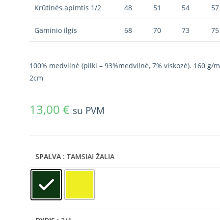
Krūtinės apimtis 1/2
48
51
54
57
Gaminio ilgis
68
70
73
75
100% medvilnė (pilki – 93%medvilnė, 7% viskozė). 160 g/m
2cm
13,00
€
su PVM
SPALVA
: TAMSIAI ŽALIA