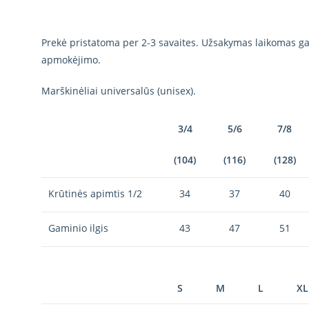
Prekė pristatoma per 2-3 savaites. Užsakymas laikomas gal
apmokėjimo.
Marškinėliai universalūs (unisex).
3/4
5/6
7/8
(104)
(116)
(128)
Krūtinės apimtis 1/2
34
37
40
Gaminio ilgis
43
47
51
S
M
L
XL