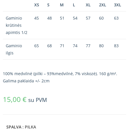
XS
S
M
L
XL
2XL
3XL
Gaminio
45
48
51
54
57
60
63
krūtinės
apimtis 1/2
Gaminio
65
68
71
74
77
80
83
ilgis
100% medvilnė (pilki – 93%medvilnė, 7% viskozė). 160 g/m².
Galima paklaida +/- 2cm
15,00
€
su PVM
SPALVA
: PILKA