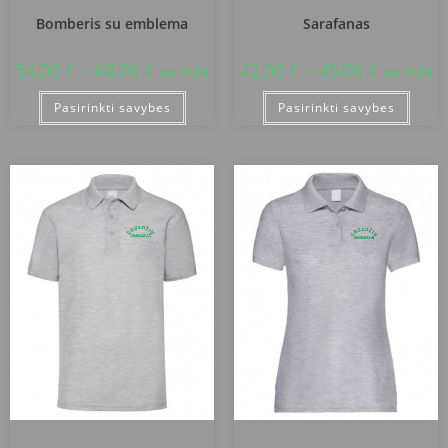
Bomberis su emblema
Sarafanas
54,00
€
–
68,00
€
42,00
€
–
49,00
€
su PVM
su PVM
Pasirinkti savybes
Pasirinkti savybes
Šiaulių r. Gruzdžių gimnazija
Šiaulių r. Gruzdžių gimnazija