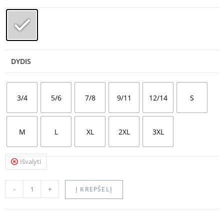
DYDIS
3/4
5/6
7/8
9/11
12/14
S
M
L
XL
2XL
3XL
Išvalyti
-
+
Į KREPŠELĮ