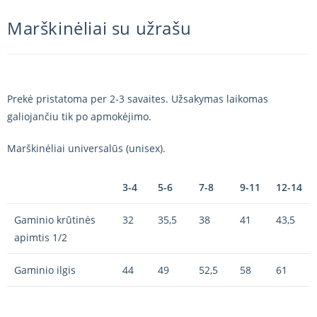
Marškinėliai su užrašu
Prekė pristatoma per 2-3 savaites. Užsakymas laikomas
galiojančiu tik po apmokėjimo.
Marškinėliai universalūs (unisex).
3-4
5-6
7-8
9-11
12-14
Gaminio krūtinės
32
35,5
38
41
43,5
apimtis 1/2
Gaminio ilgis
44
49
52,5
58
61