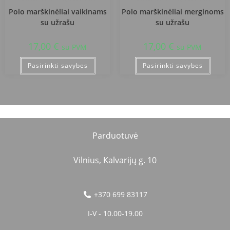
Polo marškinėliai vaikinams
Polo marškinėliai merginoms
su užrašu
su užrašu
17,00
€
17,00
€
su PVM
su PVM
Pasirinkti savybes
Pasirinkti savybes
Parduotuvė
Vilnius, Kalvarijų g. 10
+370 699 83117
I-V - 10.00-19.00