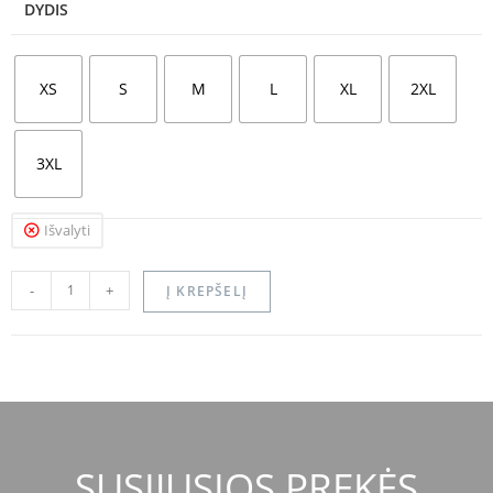
DYDIS
XS
S
M
L
XL
2XL
3XL
Išvalyti
-
+
Į KREPŠELĮ
SUSIJUSIOS PREKĖS