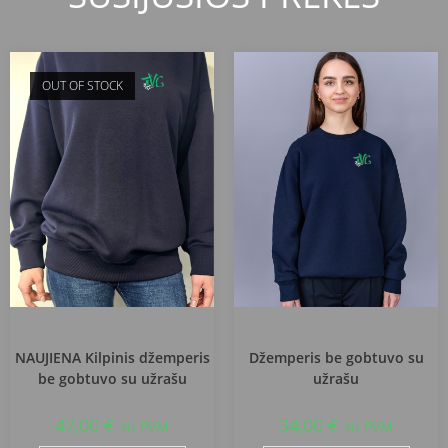
OUT OF STOCK
Tauragės Versmės gimnazija
Tauragės Versmės gimnazija
NAUJIENA Kilpinis džemperis
Džemperis be gobtuvo su
be gobtuvo su užrašu
užrašu
47,00
€
34,00
€
su PVM
su PVM