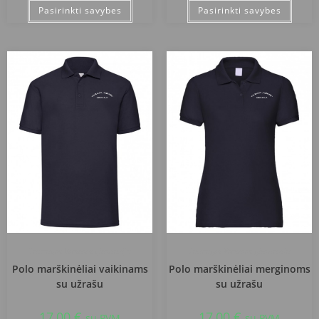
Pasirinkti savybes
Pasirinkti savybes
Tauragės Versmės gimnazija
Tauragės Versmės gimnazija
Polo marškinėliai vaikinams
Polo marškinėliai merginoms
su užrašu
su užrašu
17,00
€
17,00
€
su PVM
su PVM