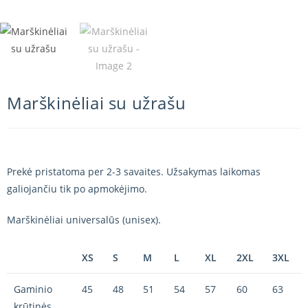
Marškinėliai su užrašu
Prekė pristatoma per 2-3 savaites. Užsakymas laikomas
galiojančiu tik po apmokėjimo.
Marškinėliai universalūs (unisex).
XS
S
M
L
XL
2XL
3XL
Gaminio
45
48
51
54
57
60
63
krūtinės