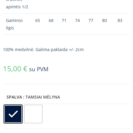
apimtis 1/2
Gaminio
65
68
71
74
77
80
83
ilgis
100% medvilnė. Galima paklaida +/- 2cm
15,00
€
su PVM
SPALVA
: TAMSIAI MĖLYNA