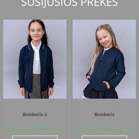
SUSIJUSIOS PREKĖS
Naujausi
,
Švarkai, liemenės
Naujausi
,
Švarkai, liemenės
,
Uniformos
Bomberis-2
Bomberis
49,00
€
–
63,00
€
49,00
€
–
63,00
€
su PVM
su PVM