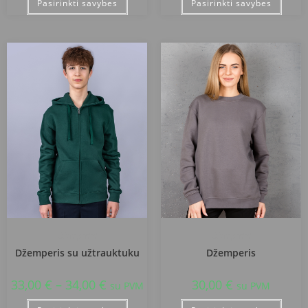
Pasirinkti savybes
Pasirinkti savybes
Džemperiai
Džemperiai
Džemperis su užtrauktuku
Džemperis
33,00
€
–
34,00
€
30,00
€
su PVM
su PVM