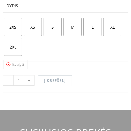
DYDIS
2XS
XS
S
M
L
XL
2XL
Išvalyti
-
+
Į KREPŠELĮ