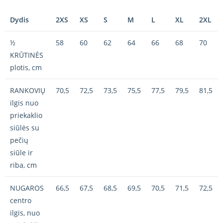
Dydis
2XS
XS
S
M
L
XL
2XL
½
58
60
62
64
66
68
70
KRŪTINĖS
plotis, cm
RANKOVIŲ
70,5
72,5
73,5
75,5
77,5
79,5
81,5
ilgis nuo
priekaklio
siūlės su
pečių
siūle ir
riba, cm
NUGAROS
66,5
67,5
68,5
69,5
70,5
71,5
72,5
centro
ilgis, nuo