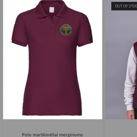
OUT OF STO
Kretingos Pranciškonų gimnazija
Kreti
Polo marškinėliai merginoms