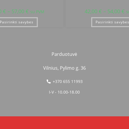
0
€
–
57,00
€
42,00
€
–
54,00
€
su PVM
s
Pasirinkti savybes
Pasirinkti savybe
Parduotuvė
Vilnius, Pylimo g. 36
+370 655 11993
I-V - 10.00-18.00
Copyright 2021 © Powered by
Getspace