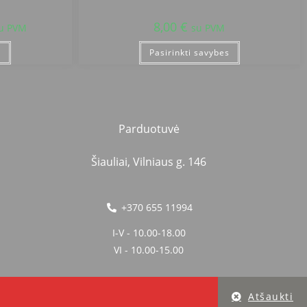
8,00
€
u PVM
su PVM
s
Pasirinkti savybes
Parduotuvė
Šiauliai, Vilniaus g. 146
+370 655 11994
I-V - 10.00-18.00
VI - 10.00-15.00
Atšaukti