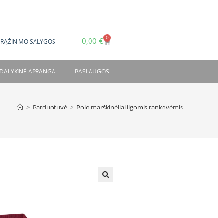
0
0,00
€
GRĄŽINIMO SĄLYGOS
DALYKINĖ APRANGA
PASLAUGOS
>
Parduotuvė
>
Polo marškinėliai ilgomis rankovėmis