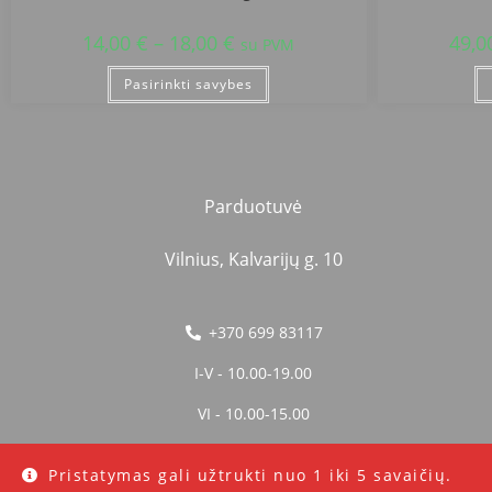
14,00
€
–
18,00
€
49,0
su PVM
Pasirinkti savybes
Parduotuvė
Vilnius, Kalvarijų g. 10
+370 699 83117
I-V - 10.00-19.00
VI - 10.00-15.00
Pristatymas gali užtrukti nuo 1 iki 5 savaičių.