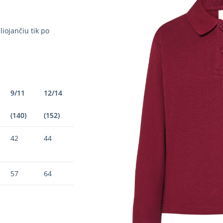
iojančiu tik po
9/11
12/14
(140)
(152)
42
44
57
64