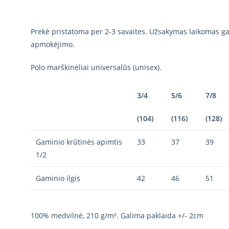
Prekė pristatoma per 2-3 savaites. Užsakymas laikomas gal
apmokėjimo.
Polo marškinėliai universalūs (unisex).
3/4
5/6
7/8
(104)
(116)
(128)
Gaminio krūtinės apimtis
33
37
39
1/2
Gaminio ilgis
42
46
51
100% medvilnė, 210 g/m². Galima paklaida +/- 2cm