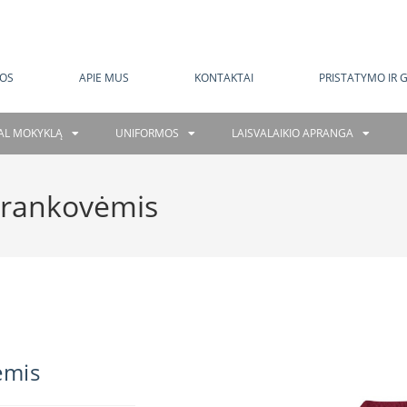
MOKAMAS PRISTATYMAS NUO 120 EUR
OS
APIE MUS
KONTAKTAI
PRISTATYMO IR 
GAL MOKYKLĄ
UNIFORMOS
LAISVALAIKIO APRANGA
s rankovėmis
ėmis