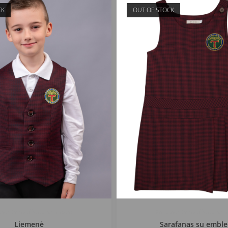
CK
OUT OF STOCK
ngos Pranciškonų gimnazija
Kretingos Pranciškonų gim
Liemenė
Sarafanas su embl