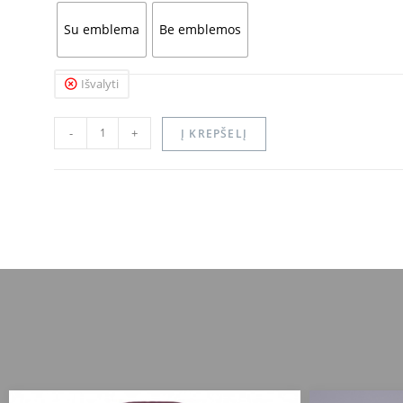
Su emblema
Be emblemos
Išvalyti
-
+
Į KREPŠELĮ