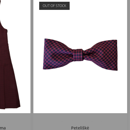
OUT OF STOCK
nazija
Kretingos Pranciškonų gimnazija
ema
Peteliškė