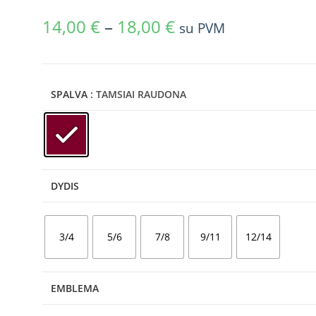
14,00
€
–
18,00
€
su PVM
SPALVA
: TAMSIAI RAUDONA
DYDIS
3/4
5/6
7/8
9/11
12/14
EMBLEMA