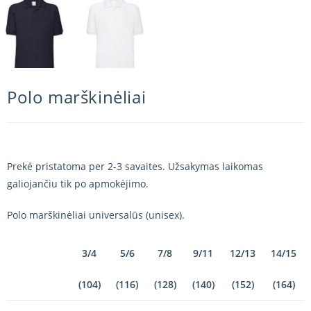
Polo marškinėliai
Prekė pristatoma per 2-3 savaites. Užsakymas laikomas
galiojančiu tik po apmokėjimo.
Polo marškinėliai universalūs (unisex).
3/4
5/6
7/8
9/11
12/13
14/15
(104)
(116)
(128)
(140)
(152)
(164)