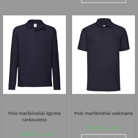
Švenčionių r. Pabradės „Žeimenos“
Švenčionių r. Pabradės „Žeimenos“
gimnazija
gimnazija
Polo marškinėliai ilgomis
Polo marškinėliai vaikinams
rankovėmis
14,00
€
su PVM
14,00
€
su PVM