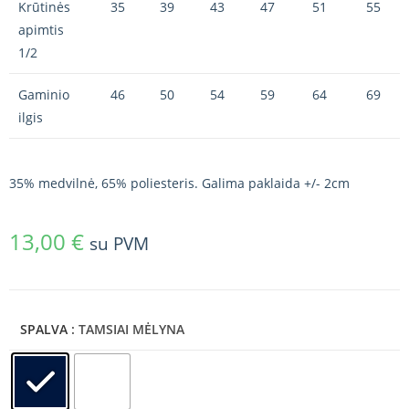
Krūtinės
35
39
43
47
51
55
apimtis
1/2
Gaminio
46
50
54
59
64
69
ilgis
35% medvilnė, 65% poliesteris. Galima paklaida +/- 2cm
13,00
€
su PVM
SPALVA
: TAMSIAI MĖLYNA