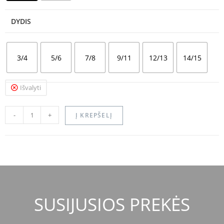
DYDIS
3/4
5/6
7/8
9/11
12/13
14/15
Išvalyti
-
+
Į KREPŠELĮ
SUSIJUSIOS PREKĖS