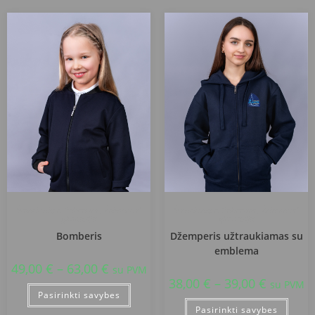
Švenčionių r. Pabradės „Žeimenos“
Švenčionių r. Pabradės „Žeimenos“
gimnazija
gimnazija
Bomberis
Džemperis užtraukiamas su
emblema
49,00
€
–
63,00
€
su PVM
38,00
€
–
39,00
€
su PVM
Pasirinkti savybes
Pasirinkti savybes