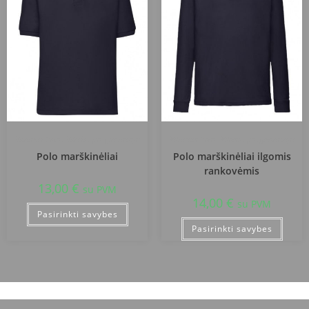
Vilniaus Petro Vileišio progimnazija
Vilniaus Petro Vileišio progimnazija
Polo marškinėliai
Polo marškinėliai ilgomis
rankovėmis
13,00
€
su PVM
14,00
€
su PVM
Pasirinkti savybes
Pasirinkti savybes