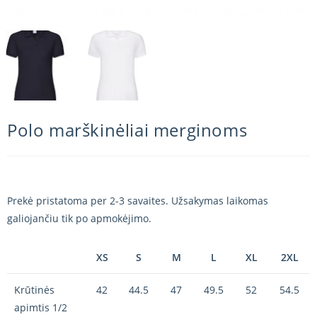
Polo marškinėliai merginoms
Prekė pristatoma per 2-3 savaites. Užsakymas laikomas
galiojančiu tik po apmokėjimo.
XS
S
M
L
XL
2XL
Krūtinės
42
44.5
47
49.5
52
54.5
apimtis 1/2