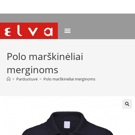
NEMOKAMAS PRISTATYMAS NUO 120 EUR
Polo marškinėliai
merginoms
>
Parduotuvė
>
Polo marškinėliai merginoms