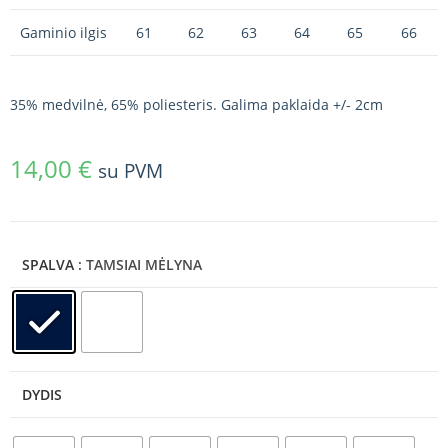
Gaminio ilgis
61
62
63
64
65
66
35% medvilnė, 65% poliesteris. Galima paklaida +/- 2cm
14,00
€
su PVM
SPALVA
: TAMSIAI MĖLYNA
DYDIS