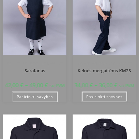
Vilniaus Petro Vileišio progimnazija
Vilniaus Petro Vileišio progimnazija
Sarafanas
Kelnės mergaitėms KM25
42,00
€
–
49,00
€
34,00
€
–
36,00
€
su PVM
su PVM
Pasirinkti savybes
Pasirinkti savybes