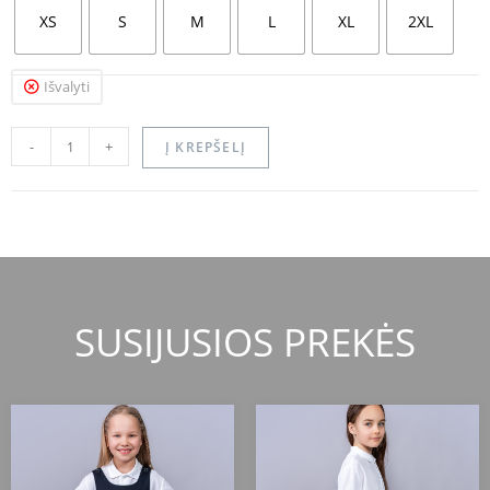
XS
S
M
L
XL
2XL
Išvalyti
-
+
Į KREPŠELĮ
SUSIJUSIOS PREKĖS