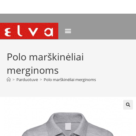
NEMOKAMAS PRISTATYMAS NUO 120 EUR
Polo marškinėliai
merginoms
>
Parduotuvė
>
Polo marškinėliai merginoms