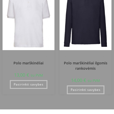
Vilniaus Levo Karsavino mokykla
Vilniaus Levo Karsavino mokykla
Polo marškinėliai
Polo marškinėliai ilgomis
rankovėmis
13,00
€
su PVM
14,00
€
su PVM
Pasirinkti savybes
Pasirinkti savybes