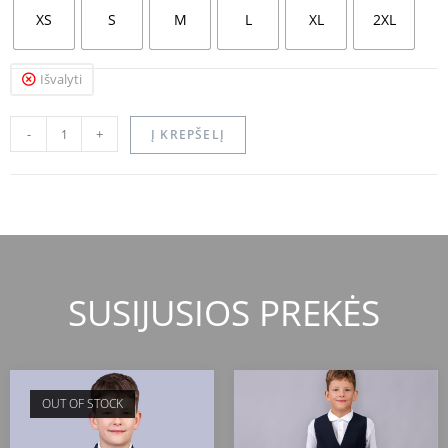
XS
S
M
L
XL
2XL
Išvalyti
-
+
Į KREPŠELĮ
SUSIJUSIOS PREKĖS
OUT OF STOCK