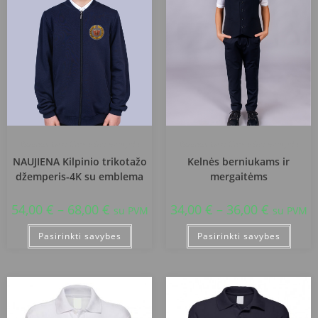
Vilniaus Levo Karsavino mokykla
Vilniaus Levo Karsavino mokykla
NAUJIENA Kilpinio trikotažo
Kelnės berniukams ir
džemperis-4K su emblema
mergaitėms
54,00
€
–
68,00
€
34,00
€
–
36,00
€
su PVM
su PVM
Pasirinkti savybes
Pasirinkti savybes