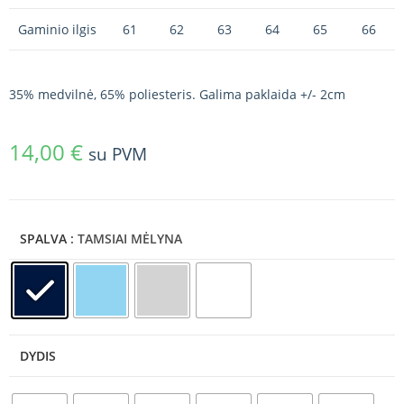
Gaminio ilgis
61
62
63
64
65
66
35% medvilnė, 65% poliesteris. Galima paklaida +/- 2cm
14,00
€
su PVM
SPALVA
: TAMSIAI MĖLYNA
DYDIS