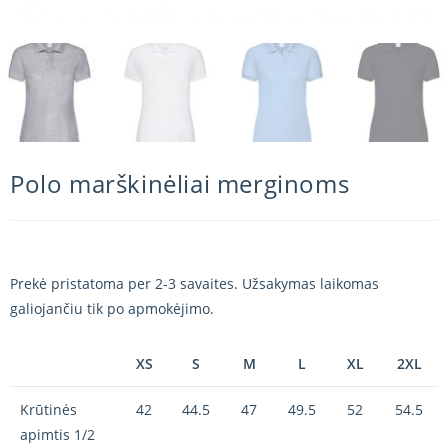
Polo marškinėliai merginoms
Prekė pristatoma per 2-3 savaites. Užsakymas laikomas
galiojančiu tik po apmokėjimo.
XS
S
M
L
XL
2XL
Krūtinės
42
44.5
47
49.5
52
54.5
apimtis 1/2