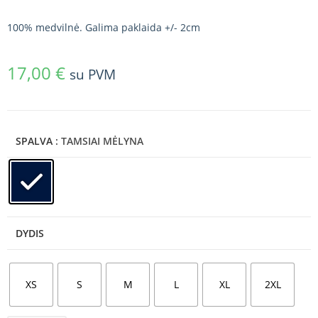
100% medvilnė. Galima paklaida +/- 2cm
17,00
€
su PVM
SPALVA
: TAMSIAI MĖLYNA
DYDIS
XS
S
M
L
XL
2XL