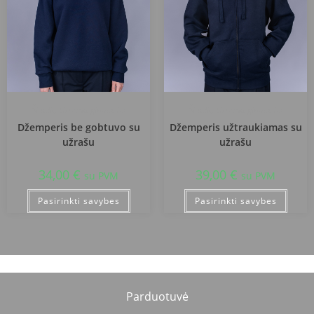
Šiaulių Lieporių gimnazija
Šiaulių Lieporių gimnazija
Džemperis be gobtuvo su
Džemperis užtraukiamas su
užrašu
užrašu
34,00
€
39,00
€
su PVM
su PVM
Pasirinkti savybes
Pasirinkti savybes
Parduotuvė