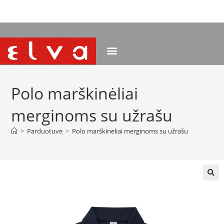
NEMOKAMAS PRISTATYMAS NUO 120 EUR
Polo marškinėliai
merginoms su užrašu
>
Parduotuvė
>
Polo marškinėliai merginoms su užrašu
🔍