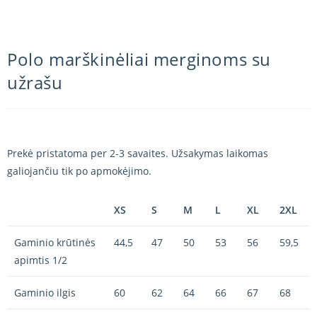
Polo marškinėliai merginoms su
užrašu
Prekė pristatoma per 2-3 savaites. Užsakymas laikomas
galiojančiu tik po apmokėjimo.
XS
S
M
L
XL
2XL
Gaminio krūtinės
44,5
47
50
53
56
59,5
apimtis 1/2
Gaminio ilgis
60
62
64
66
67
68