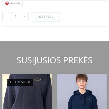
Išvalyti
-
+
Į KREPŠELĮ
SUSIJUSIOS PREKĖS
OUT OF STOCK