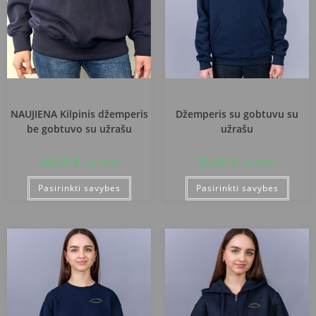
Šiaulių Lieporių gimnazija
Šiaulių Lieporių gimnazija
NAUJIENA Kilpinis džemperis
Džemperis su gobtuvu su
be gobtuvo su užrašu
užrašu
44,00
€
36,00
€
su PVM
su PVM
Pasirinkti savybes
Pasirinkti savybes