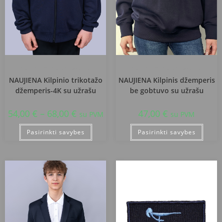
Klaipėdos Vėtrungės gimnazija
Klaipėdos Vėtrungės gimnazija
NAUJIENA Kilpinio trikotažo
NAUJIENA Kilpinis džemperis
džemperis-4K su užrašu
be gobtuvo su užrašu
54,00
€
–
68,00
€
47,00
€
su PVM
su PVM
Pasirinkti savybes
Pasirinkti savybes