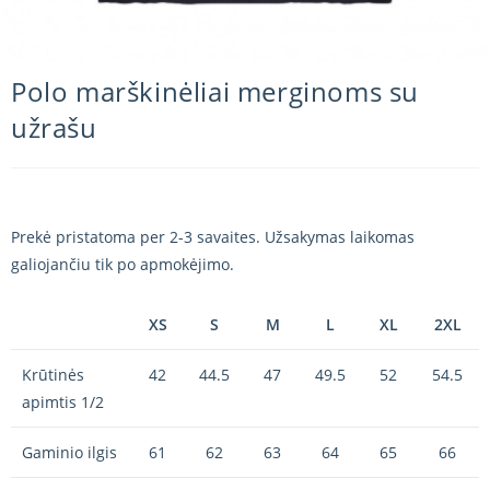
Polo marškinėliai merginoms su
užrašu
Prekė pristatoma per 2-3 savaites. Užsakymas laikomas
galiojančiu tik po apmokėjimo.
XS
S
M
L
XL
2XL
Krūtinės
42
44.5
47
49.5
52
54.5
apimtis 1/2
Gaminio ilgis
61
62
63
64
65
66