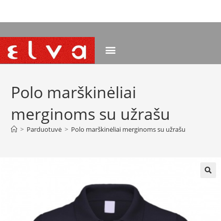
NEMOKAMAS PRISTATYMAS NUO 120 EUR
Polo marškinėliai
merginoms su užrašu
>
Parduotuvė
>
Polo marškinėliai merginoms su užrašu
🔍