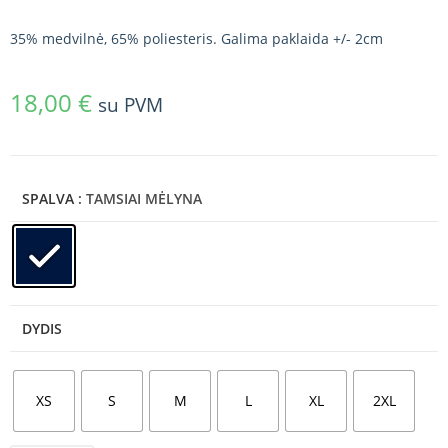
35% medvilnė, 65% poliesteris. Galima paklaida +/- 2cm
18,00
€
su PVM
SPALVA
: TAMSIAI MĖLYNA
DYDIS
XS
S
M
L
XL
2XL