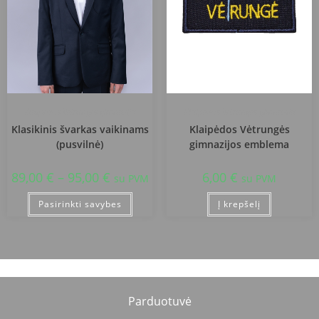
Klaipėdos Vėtrungės gimnazija
Klaipėdos Vėtrungės gimnazija
Klasikinis švarkas vaikinams
Klaipėdos Vėtrungės
(pusvilnė)
gimnazijos emblema
89,00
€
–
95,00
€
6,00
€
su PVM
su PVM
Pasirinkti savybes
Į krepšelį
Parduotuvė