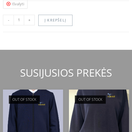
Išvalyti
-
+
Į KREPŠELĮ
SUSIJUSIOS PREKĖS
OUT OF STOCK
OUT OF STOCK