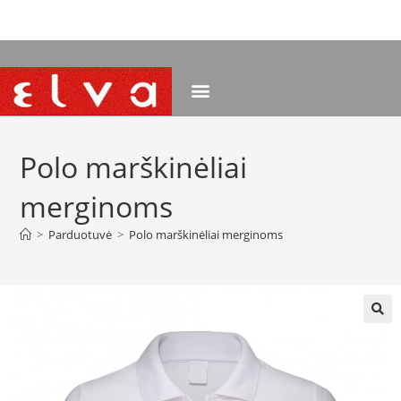
NEMOKAMAS PRISTATYMAS NUO 120 EUR
Polo marškinėliai
merginoms
>
Parduotuvė
>
Polo marškinėliai merginoms