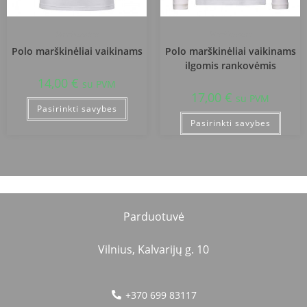
Marškinėliai
Marškinėliai
Polo marškinėliai vaikinams
Polo marškinėliai vaikinams
ilgomis rankovėmis
14,00
€
su PVM
17,00
€
su PVM
Pasirinkti savybes
Pasirinkti savybes
Parduotuvė
Vilnius, Kalvarijų g. 10
+370 699 83117