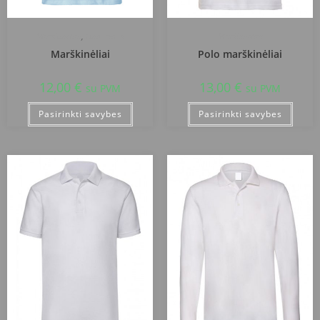
Marškinėliai
,
Uniformos
Marškinėliai
Marškinėliai
Polo marškinėliai
12,00
€
13,00
€
su PVM
su PVM
Pasirinkti savybes
Pasirinkti savybes