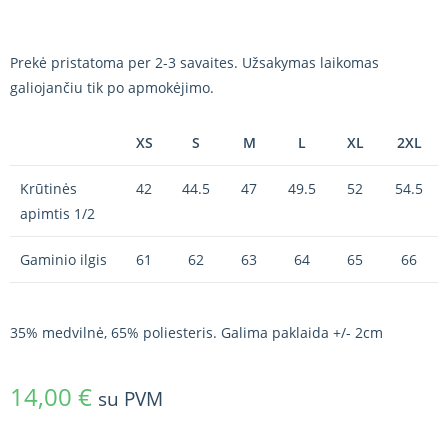
Prekė pristatoma per 2-3 savaites. Užsakymas laikomas
galiojančiu tik po apmokėjimo.
XS
S
M
L
XL
2XL
Krūtinės
42
44.5
47
49.5
52
54.5
apimtis 1/2
Gaminio ilgis
61
62
63
64
65
66
35% medvilnė, 65% poliesteris. Galima paklaida +/- 2cm
14,00
€
su PVM