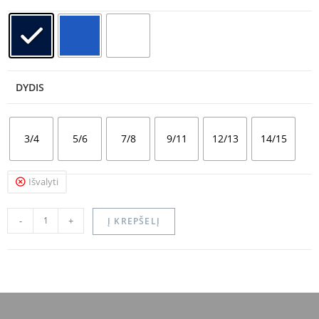
DYDIS
3/4
5/6
7/8
9/11
12/13
14/15
Išvalyti
-
+
Į KREPŠELĮ