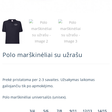
Polo marškinėliai su užrašu
Prekė pristatoma per 2-3 savaites. Užsakymas laikomas
galiojančiu tik po apmokėjimo.
Polo marškinėliai universalūs (unisex).
3/4
5/6
7/8
9/11
12/13
14/15