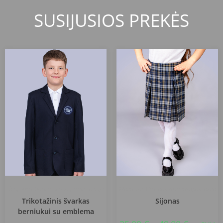
SUSIJUSIOS PREKĖS
Klaipėdos Uostamiesčio progimnazija
Klaipėdos Uostamiesčio progimnazija
Trikotažinis švarkas
Sijonas
berniukui su emblema