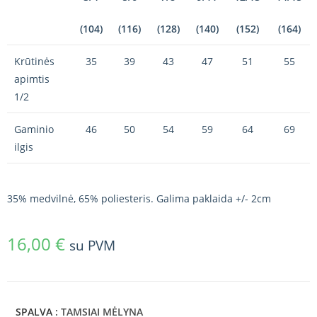
(104)
(116)
(128)
(140)
(152)
(164)
Krūtinės
35
39
43
47
51
55
apimtis
1/2
Gaminio
46
50
54
59
64
69
ilgis
35% medvilnė, 65% poliesteris. Galima paklaida +/- 2cm
16,00
€
su PVM
SPALVA
: TAMSIAI MĖLYNA