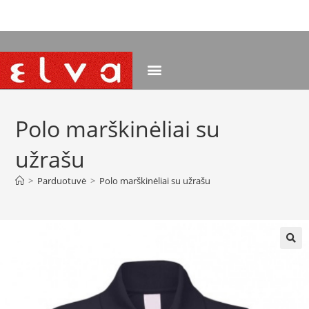
NEMOKAMAS PRISTATYMAS NUO 120 EUR
Polo marškinėliai su
užrašu
>
Parduotuvė
>
Polo marškinėliai su užrašu
🔍