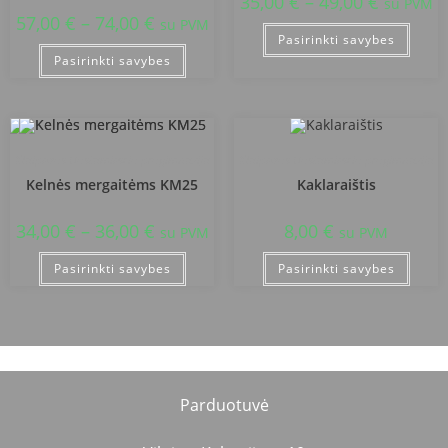
35,00
€
–
49,00
€
su PVM
57,00
€
–
74,00
€
su PVM
Pasirinkti savybes
Pasirinkti savybes
Klaipėdos Uostamiesčio progimnazija
Klaipėdos Uostamiesčio progimnazija
Kelnės mergaitėms KM25
Kaklaraištis
34,00
€
–
36,00
€
8,00
€
su PVM
su PVM
Pasirinkti savybes
Pasirinkti savybes
Parduotuvė