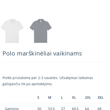
Polo marškinėliai vaikinams
Prekė pristatoma per 2-3 savaites. Užsakymas laikomas
galiojančiu tik po apmokėjimo.
S
M
L
XL
2XL
3XL
Gaminio
50
53,5
57
60,5
64
68