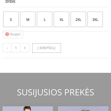
DYDIS
S
M
L
XL
2XL
3XL
Išvalyti
-
+
Į KREPŠELĮ
SUSIJUSIOS PREKĖS