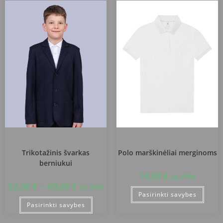
Šiaulių r. Voveriškių mokykla
Šiaulių r. Voveriškių mokykla
Trikotažinis švarkas
Polo marškinėliai merginoms
berniukui
14,00
€
su PVM
52,00
€
–
69,00
€
su PVM
Pasirinkti savybes
Pasirinkti savybes