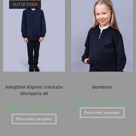
OUT OF STOCK
Šiaulių r. Voveriškių mokykla
Šiaulių r. Voveriškių mokykla
NAUJIENA Kilpinio trikotažo
Bomberis
džemperis-4K
49,00
€
–
63,00
€
su PVM
49,00
€
–
63,00
€
su PVM
Pasirinkti savybes
Pasirinkti savybes