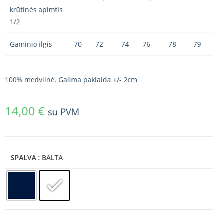
krūtinės apimtis
1/2
Gaminio ilgis
70
72
74
76
78
79
100% medvilnė. Galima paklaida +/- 2cm
14,00
€
su PVM
SPALVA
: BALTA