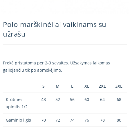
Polo marškinėliai vaikinams su
užrašu
Prekė pristatoma per 2-3 savaites. Užsakymas laikomas
galiojančiu tik po apmokėjimo.
S
M
L
XL
2XL
3XL
Krūtinės
48
52
56
60
64
68
apimtis 1/2
Gaminio ilgis
70
72
74
76
78
80