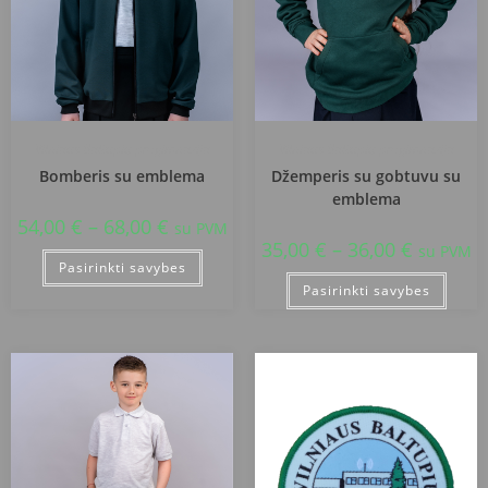
Vilniaus Baltupių progimnazija
Vilniaus Baltupių progimnazija
Bomberis su emblema
Džemperis su gobtuvu su
emblema
54,00
€
–
68,00
€
su PVM
35,00
€
–
36,00
€
su PVM
Pasirinkti savybes
Pasirinkti savybes