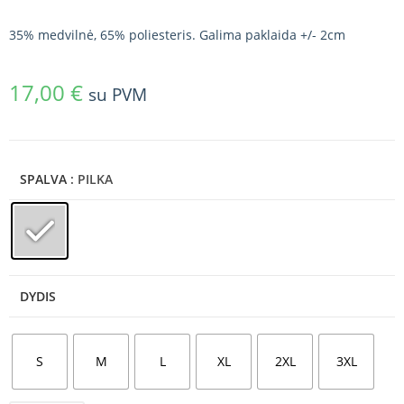
35% medvilnė, 65% poliesteris. Galima paklaida +/- 2cm
17,00
€
su PVM
SPALVA
: PILKA
DYDIS
S
M
L
XL
2XL
3XL