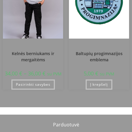
Vilniaus Baltupių progimnazija
Vilniaus Baltupių progimnazija
Kelnės berniukams ir
Baltupių progimnazijos
mergaitėms
emblema
34,00
€
–
36,00
€
5,00
€
su PVM
su PVM
Pasirinkti savybes
Į krepšelį
Parduotuvė