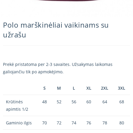
Polo marškinėliai vaikinams su
užrašu
Prekė pristatoma per 2-3 savaites. Užsakymas laikomas
galiojančiu tik po apmokėjimo.
S
M
L
XL
2XL
3XL
Krūtinės
48
52
56
60
64
68
apimtis 1/2
Gaminio ilgis
70
72
74
76
78
80