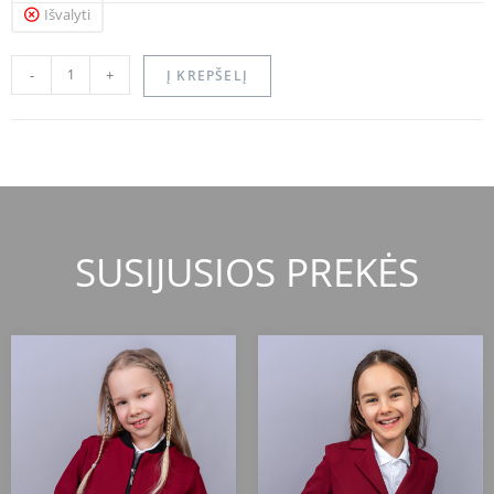
Išvalyti
-
+
Į KREPŠELĮ
SUSIJUSIOS PREKĖS