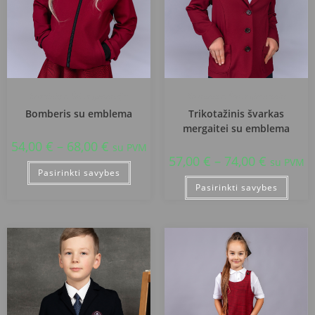
Kėdainių r. Šėtos gimnazija
Kėdainių r. Šėtos gimnazija
Bomberis su emblema
Trikotažinis švarkas
mergaitei su emblema
54,00
€
–
68,00
€
su PVM
57,00
€
–
74,00
€
su PVM
Pasirinkti savybes
Pasirinkti savybes