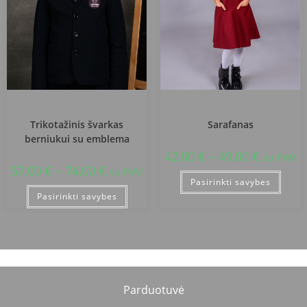
Kėdainių r. Šėtos gimnazija
Kėdainių r. Šėtos gimnazija
Trikotažinis švarkas
Sarafanas
berniukui su emblema
42,00
€
–
49,00
€
su PVM
57,00
€
–
74,00
€
su PVM
Pasirinkti savybes
Pasirinkti savybes
Parduotuvė