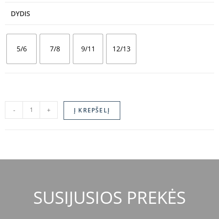
DYDIS
5/6
7/8
9/11
12/13
-
+
Į KREPŠELĮ
SUSIJUSIOS PREKĖS