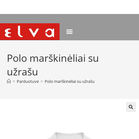
NEMOKAMAS PRISTATYMAS NUO 120 EUR
Polo marškinėliai su
užrašu
>
Parduotuvė
>
Polo marškinėliai su užrašu
🔍