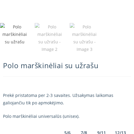
Polo marškinėliai su užrašu
Prekė pristatoma per 2-3 savaites. Užsakymas laikomas
galiojančiu tik po apmokėjimo.
Polo marškinėliai universalūs (unisex).
5/6
7/8
9/11
12/13