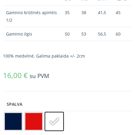
Gaminio krūtinės apimtis
35
38
41,5
45
1/2
Gaminio ilgis
50
53
56,5
60
100% medvilnė. Galima paklaida +/- 2cm
16,00
€
su PVM
SPALVA