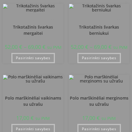
Plungės Senamiesčio mokykla
Plungės Senamiesčio mokykla
Trikotažinis švarkas
Trikotažinis švarkas
mergaitei
berniukui
52,00
€
–
69,00
€
52,00
€
–
69,00
€
su PVM
su PVM
Pasirinkti savybes
Pasirinkti savybes
Plungės Senamiesčio mokykla
Plungės Senamiesčio mokykla
Polo marškinėliai vaikinams
Polo marškinėliai merginoms
su užrašu
su užrašu
17,00
€
17,00
€
su PVM
su PVM
Pasirinkti savybes
Pasirinkti savybes