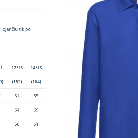
iojančiu tik po
11
12/13
14/15
0)
(152)
(164)
7
51
55
9
64
69
9
56
61