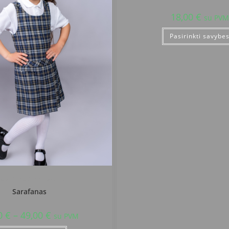
18,00
€
su PVM
Pasirinkti savybe
inių Šaltinio progimnazija
Sarafanas
0
€
–
49,00
€
su PVM