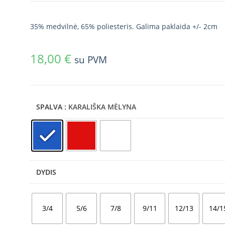
35% medvilnė, 65% poliesteris. Galima paklaida +/- 2cm
18,00
€
su PVM
SPALVA
: KARALIŠKA MĖLYNA
DYDIS
3/4
5/6
7/8
9/11
12/13
14/1