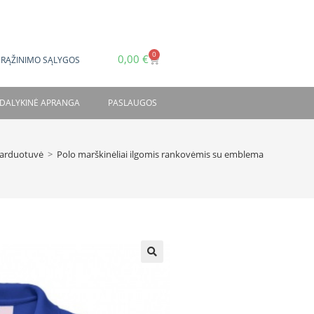
0
0,00
€
GRĄŽINIMO SĄLYGOS
DALYKINĖ APRANGA
PASLAUGOS
arduotuvė
>
Polo marškinėliai ilgomis rankovėmis su emblema
🔍