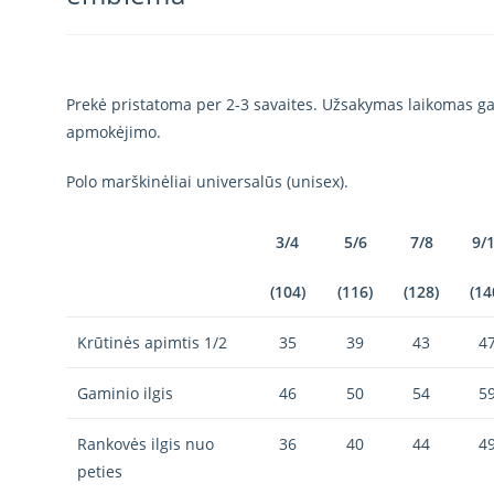
Prekė pristatoma per 2-3 savaites. Užsakymas laikomas gal
apmokėjimo.
Polo marškinėliai universalūs (unisex).
3/4
5/6
7/8
9/
(104)
(116)
(128)
(14
Krūtinės apimtis 1/2
35
39
43
4
Gaminio ilgis
46
50
54
5
Rankovės ilgis nuo
36
40
44
4
peties