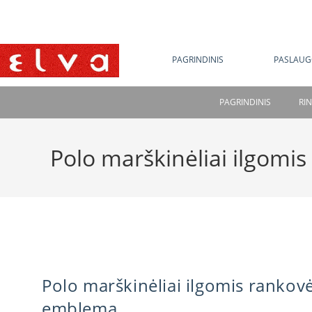
NE
PAGRINDINIS
PASLAUG
PAGRINDINIS
RI
Polo marškinėliai ilgom
Polo marškinėliai ilgomis rankov
emblema