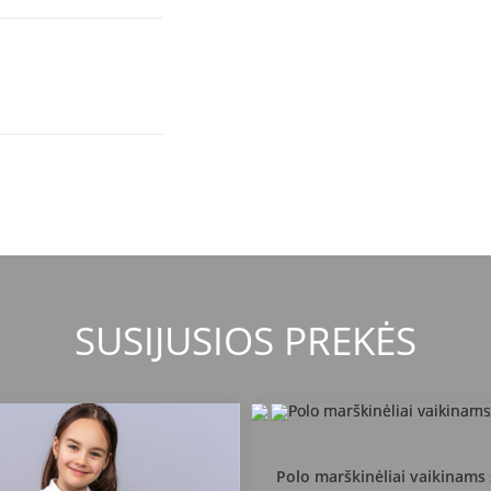
SUSIJUSIOS PREKĖS
Raseinių Šaltinio progimn
Polo marškinėliai vaikinam