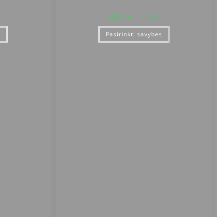
8,00
€
su PVM
s
Pasirinkti savybes