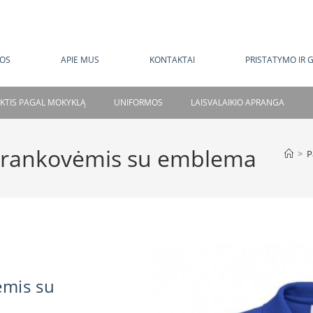
MOKAMAS PRISTATYMAS NUO 120 EUR
OS
APIE MUS
KONTAKTAI
PRISTATYMO IR 
NKTIS PAGAL MOKYKLĄ
UNIFORMOS
LAISVALAIKIO APRANGA
is rankovėmis su emblema
>
P
ėmis su