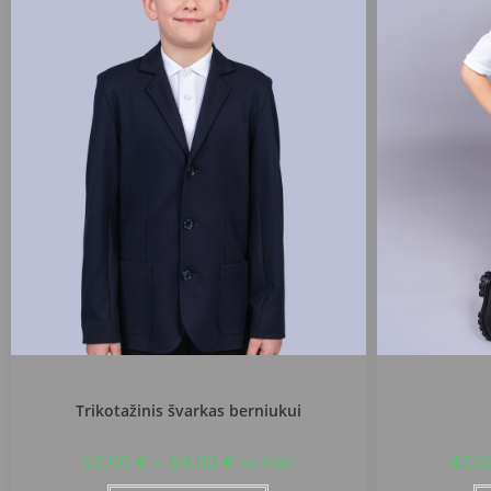
Raseinių Šaltinio progimnazija
Rase
Trikotažinis švarkas berniukui
52,00
€
–
69,00
€
42,0
su PVM