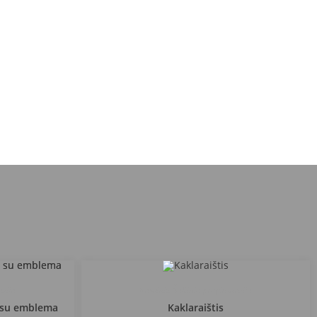
azija
Raseinių Šaltinio progimnazija
s su emblema
Kaklaraištis