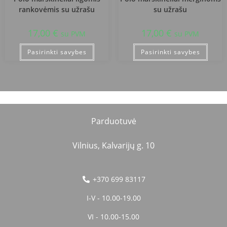
rankovėmis su užrašu
su užrašu
17,00
€
17,00
€
su PVM
su PVM
Pasirinkti savybes
Pasirinkti savybes
Parduotuvė
Vilnius, Kalvarijų g. 10
+370 699 83117
I-V - 10.00-19.00
VI - 10.00-15.00