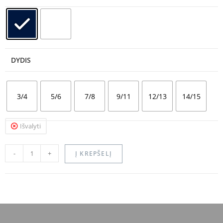
DYDIS
3/4
5/6
7/8
9/11
12/13
14/15
Išvalyti
-
+
Į KREPŠELĮ