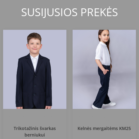
SUSIJUSIOS PREKĖS
Vilniaus Vytės Nemunėlio pradinė
Vilniaus Vytės Nemunėlio pradinė
mokykla
mokykla
Trikotažinis švarkas
Kelnės mergaitėms KM25
berniukui