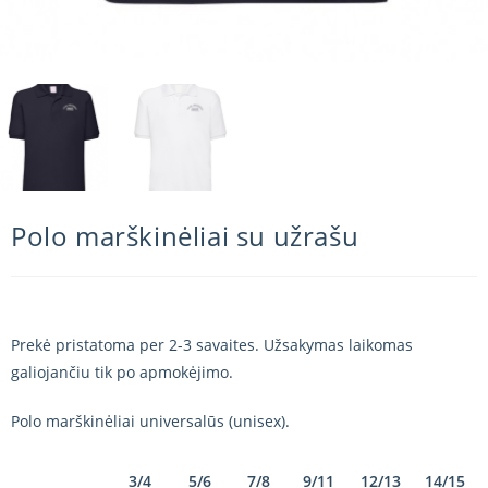
Polo marškinėliai su užrašu
Prekė pristatoma per 2-3 savaites. Užsakymas laikomas
galiojančiu tik po apmokėjimo.
Polo marškinėliai universalūs (unisex).
3/4
5/6
7/8
9/11
12/13
14/15