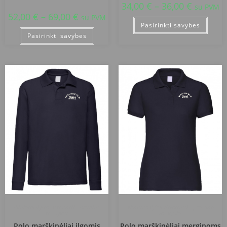
34,00
€
–
36,00
€
su PVM
52,00
€
–
69,00
€
su PVM
Pasirinkti savybes
Pasirinkti savybes
Vilniaus Vytės Nemunėlio pradinė
Vilniaus Vytės Nemunėlio pradinė
mokykla
mokykla
Polo marškinėliai ilgomis
Polo marškinėliai merginoms