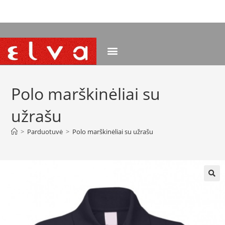
NEMOKAMAS PRISTATYMAS NUO 120 EUR
Polo marškinėliai su
užrašu
>
Parduotuvė
>
Polo marškinėliai su užrašu
🔍