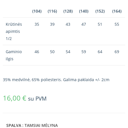
(104)
(116)
(128)
(140)
(152)
(164)
Krūtinės
35
39
43
47
51
55
apimtis
1/2
Gaminio
46
50
54
59
64
69
ilgis
35% medvilnė, 65% poliesteris. Galima paklaida +/- 2cm
16,00
€
su PVM
SPALVA
: TAMSIAI MĖLYNA