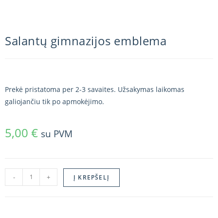
Salantų gimnazijos emblema
Prekė pristatoma per 2-3 savaites. Užsakymas laikomas
galiojančiu tik po apmokėjimo.
5,00
€
su PVM
-
+
Į KREPŠELĮ