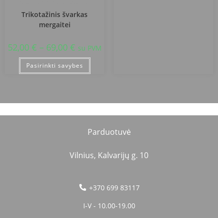
Kretingos r. Salantų gimnazija
Trikotažinis švarkas
mergaitei
52,00
€
–
69,00
€
su PVM
Pasirinkti savybes
Parduotuvė
Vilnius, Kalvarijų g. 10
+370 699 83117
I-V - 10.00-19.00