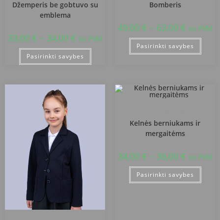
Džemperis be gobtuvo su
Bomberis
emblema
49,00
€
–
63,00
€
su PVM
33,00
€
–
34,00
€
su PVM
Pasirinkti savybes
Pasirinkti savybes
Kretingos r. Salantų gimnazija
Kelnės berniukams ir
mergaitėms
34,00
€
–
36,00
€
su PVM
Pasirinkti savybes