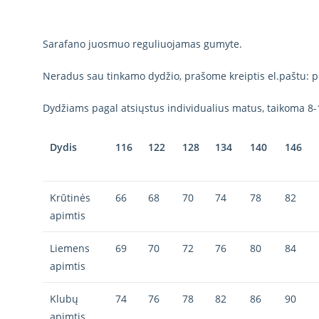
Sarafano juosmuo reguliuojamas gumyte.
Neradus sau tinkamo dydžio, prašome kreiptis el.paštu: p
Dydžiams pagal atsiųstus individualius matus, taikoma 8-
Dydis
116
122
128
134
140
146
Krūtinės
66
68
70
74
78
82
apimtis
Liemens
69
70
72
76
80
84
apimtis
Klubų
74
76
78
82
86
90
apimtis