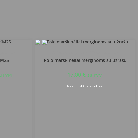
 gimnazija
Alytaus r. Daugų Vlado Mirono gimnazija
KM25
Polo marškinėliai merginoms su užrašu
17,00
€
u PVM
su PVM
s
Pasirinkti savybes