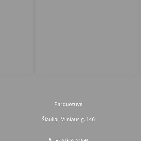
Parduotuvė
Šiauliai, Vilniaus g. 146
+370 655 11994