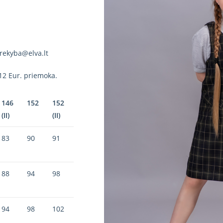
rekyba@elva.lt
12 Eur. priemoka.
146
152
152
(II)
(II)
83
90
91
88
94
98
94
98
102