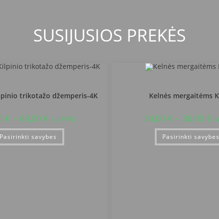
SUSIJUSIOS PREKĖS
. Daugų Vlado Mirono gimnazija
Alytaus r. Daugų Vlado Mirono
lpinio trikotažo džemperis-4K
Kelnės mergaitėms 
0
€
–
63,00
€
34,00
€
–
36,00
€
su PVM
s
Pasirinkti savybes
Pasirinkti savybe