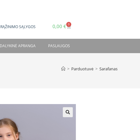
0
0,00
€
GRĄŽINIMO SĄLYGOS
DALYKINĖ APRANGA
PASLAUGOS
>
Parduotuvė
>
Sarafanas
🔍