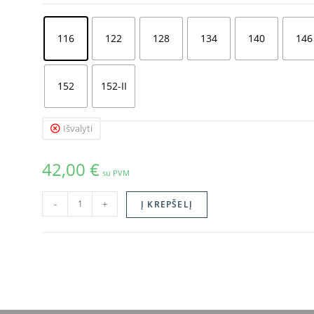
116
122
128
134
140
146
152
152-II
Išvalyti
42,00
€
su PVM
-
+
Į KREPŠELĮ