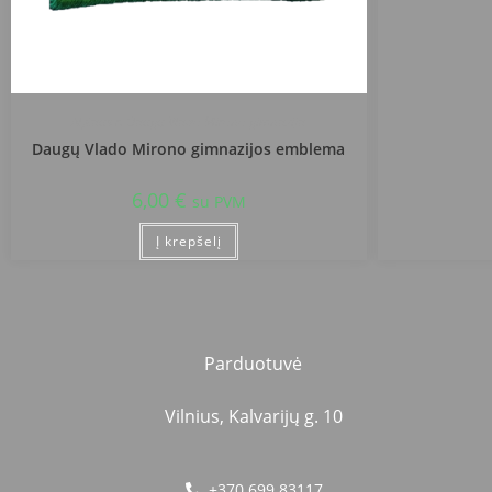
Alytaus r. Daugų Vlado Mirono gimnazija
Daugų Vlado Mirono gimnazijos emblema
6,00
€
su PVM
Į krepšelį
Parduotuvė
Vilnius, Kalvarijų g. 10
+370 699 83117