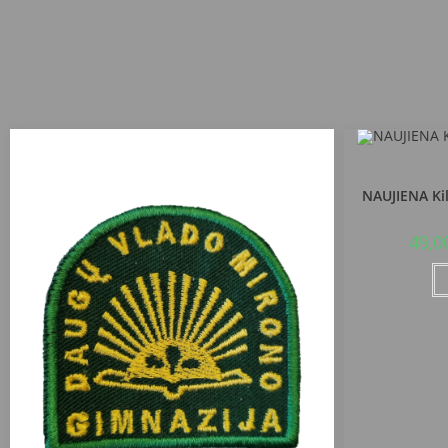
Alytaus r
NAUJIENA Ki
49,0