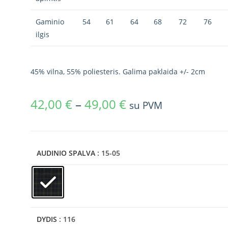
Gaminio
54
61
64
68
72
76
ilgis
45% vilna, 55% poliesteris. Galima paklaida +/- 2cm
42,00
€
–
49,00
€
su PVM
AUDINIO SPALVA
: 15-05
DYDIS
: 116