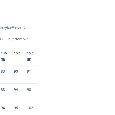
rekyba@elva.lt
12 Eur. priemoka.
146
152
152
(II)
(II)
83
90
91
88
94
98
94
98
102