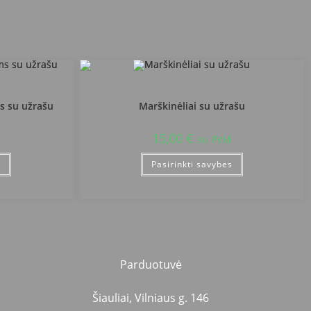
azija
Pakruojo Žemynos progimnazija
s su užrašu
Marškinėliai su užrašu
15,00
€
su PVM
s
Pasirinkti savybes
Parduotuvė
Šiauliai, Vilniaus g. 146