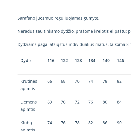
Sarafano juosmuo reguliuojamas gumyte.
Neradus sau tinkamo dydžio, prašome kreiptis el.paštu: p
Dydžiams pagal atsiųstus individualius matus, taikoma 8-
Dydis
116
122
128
134
140
146
Krūtinės
66
68
70
74
78
82
apimtis
Liemens
69
70
72
76
80
84
apimtis
Klubų
74
76
78
82
86
90
apimtis