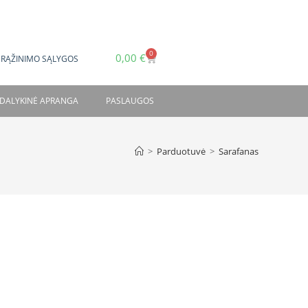
0
0,00
€
GRĄŽINIMO SĄLYGOS
DALYKINĖ APRANGA
PASLAUGOS
>
Parduotuvė
>
Sarafanas