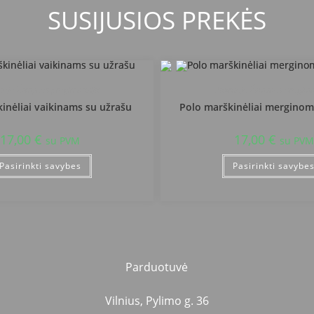
SUSIJUSIOS PREKĖS
uojo Žemynos progimnazija
Pakruojo Žemynos progimn
inėliai vaikinams su užrašu
Polo marškinėliai merginom
17,00
€
17,00
€
su PVM
su PVM
Pasirinkti savybes
Pasirinkti savybe
Parduotuvė
Vilnius, Pylimo g. 36