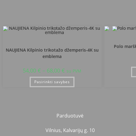
Pakr
Pakruojo Žemynos progimnazija
Polo maršk
NAUJIENA Kilpinio trikotažo džemperis-4K su
emblema
54,00
€
–
68,00
€
su PVM
Pasirinkti savybes
Parduotuvė
Vilnius, Kalvarijų g. 10