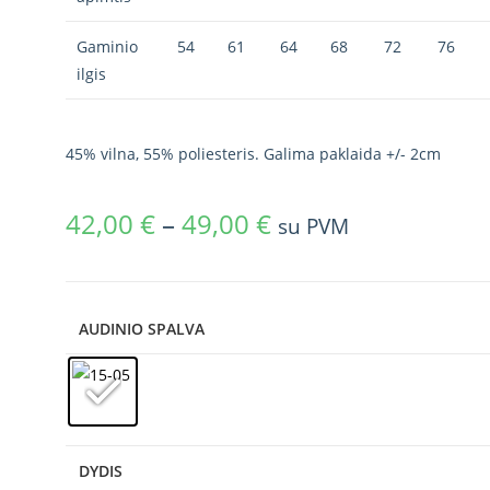
Gaminio
54
61
64
68
72
76
ilgis
45% vilna, 55% poliesteris. Galima paklaida +/- 2cm
42,00
€
–
49,00
€
su PVM
AUDINIO SPALVA
DYDIS