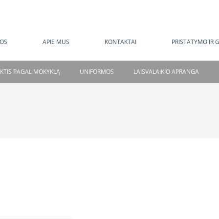
MOKAMAS PRISTATYMAS NUO 120 EUR
OS
APIE MUS
KONTAKTAI
PRISTATYMO IR 
NKTIS PAGAL MOKYKLĄ
UNIFORMOS
LAISVALAIKIO APRANGA