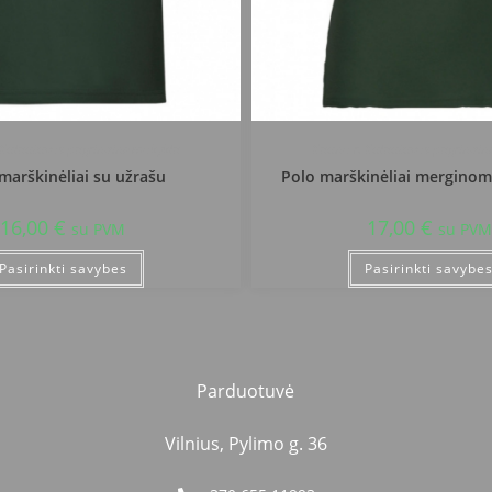
 Kulautuvos pagrindinė mokykla
Kauno r. Kulautuvos pagrindin
marškinėliai su užrašu
Polo marškinėliai merginom
16,00
€
17,00
€
su PVM
su PVM
Pasirinkti savybes
Pasirinkti savybe
Parduotuvė
Vilnius, Pylimo g. 36