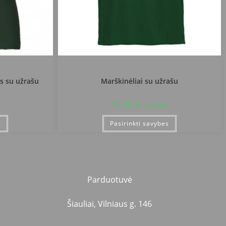
ė mokykla
Kauno r. Kulautuvos pagrindinė mokykla
s su užrašu
Marškinėliai su užrašu
15,00
€
su PVM
s
Pasirinkti savybes
Parduotuvė
Šiauliai, Vilniaus g. 146