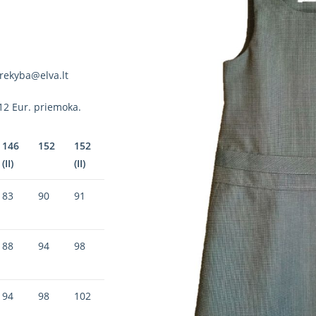
rekyba@elva.lt
12 Eur. priemoka.
146
152
152
(II)
(II)
83
90
91
88
94
98
94
98
102