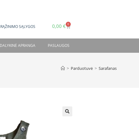
0
0,00
€
GRĄŽINIMO SĄLYGOS
DALYKINĖ APRANGA
PASLAUGOS
>
Parduotuvė
>
Sarafanas
🔍