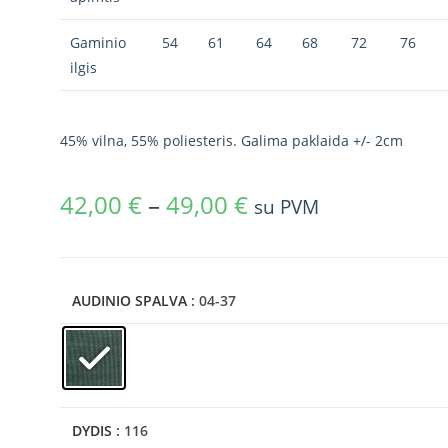
Gaminio
54
61
64
68
72
76
ilgis
45% vilna, 55% poliesteris. Galima paklaida +/- 2cm
42,00
€
–
49,00
€
su PVM
AUDINIO SPALVA
: 04-37
DYDIS
: 116