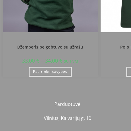
Kauno r. Kulautuvos pagrindinė mokykla
Kauno r.
Džemperis be gobtuvo su užrašu
Polo 
33,00
€
–
34,00
€
su PVM
Pasirinkti savybes
Parduotuvė
Vilnius, Kalvarijų g. 10