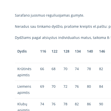
Sarafano juosmuo reguliuojamas gumyte.
Neradus sau tinkamo dydžio, prašome kreiptis el.paštu: p
Dydžiams pagal atsiųstus individualius matus, taikoma 8-
Dydis
116
122
128
134
140
146
Krūtinės
66
68
70
74
78
82
apimtis
Liemens
69
70
72
76
80
84
apimtis
Klubų
74
76
78
82
86
90
apimtis