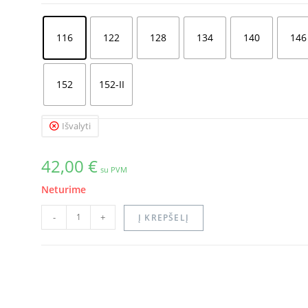
116
122
128
134
140
146
152
152-II
Išvalyti
42,00
€
su PVM
Neturime
-
+
Į KREPŠELĮ