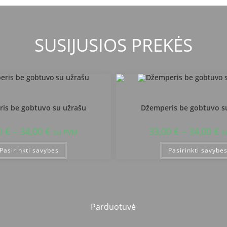
SUSIJUSIOS PREKĖS
taus Volungės progimnazija
Alytaus Volungės progimna
is be gobtuvo su užrašu
Džemperis be gobtuvo s
0
€
–
34,00
€
33,00
€
–
34,00
€
su PVM
s
Pasirinkti savybes
Pasirinkti savybe
Parduotuvė