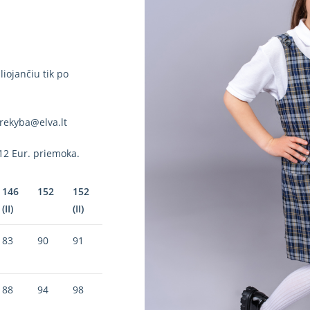
iojančiu tik po
rekyba@elva.lt
12 Eur. priemoka.
146
152
152
(II)
(II)
83
90
91
88
94
98