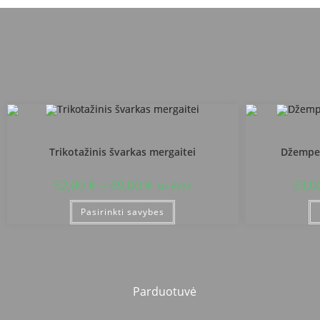
Alytaus Volungės progimnazija
Aly
Trikotažinis švarkas mergaitei
Džemper
52,00
€
–
69,00
€
33,0
su PVM
Pasirinkti savybes
Parduotuvė