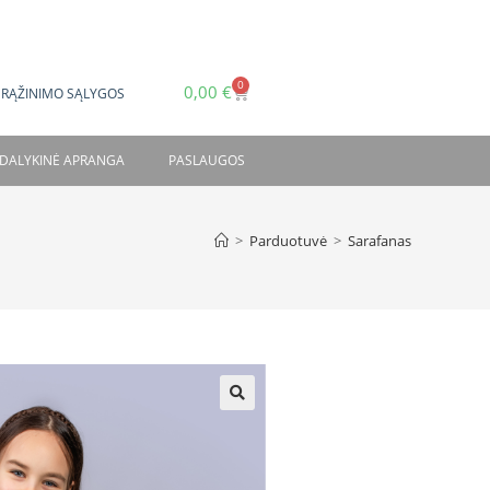
0
0,00
€
GRĄŽINIMO SĄLYGOS
DALYKINĖ APRANGA
PASLAUGOS
>
Parduotuvė
>
Sarafanas
🔍