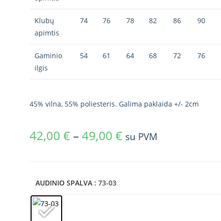
Klubų
74
76
78
82
86
90
apimtis
Gaminio
54
61
64
68
72
76
ilgis
45% vilna, 55% poliesteris. Galima paklaida +/- 2cm
42,00
€
–
49,00
€
su PVM
AUDINIO SPALVA
: 73-03