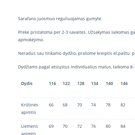
Sarafano juosmuo reguliuojamas gumyte.
Prekė pristatoma per 2-3 savaites. Užsakymas laikomas gal
apmokėjimo.
Neradus sau tinkamo dydžio, prašome kreiptis el.paštu: p
Dydžiams pagal atsiųstus individualius matus, taikoma 8-
Dydis
116
122
128
134
140
146
Krūtinės
66
68
70
74
78
82
apimtis
Liemens
69
70
72
76
80
84
apimtis