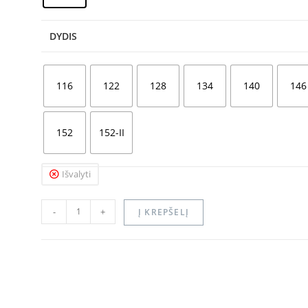
DYDIS
116
122
128
134
140
146
152
152-II
Išvalyti
-
+
Į KREPŠELĮ