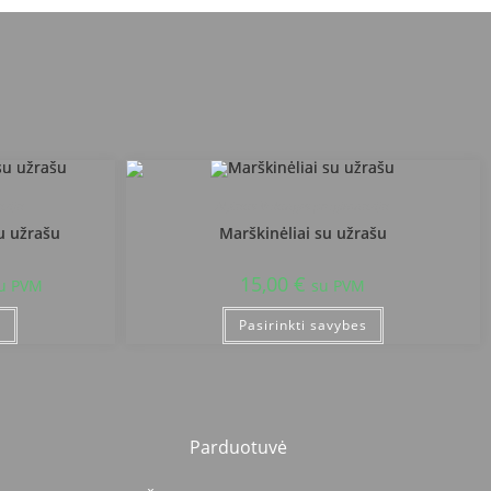
zija
Alytaus Volungės progimnazija
u užrašu
Marškinėliai su užrašu
15,00
€
u PVM
su PVM
s
Pasirinkti savybes
Parduotuvė