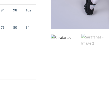
94
98
102
76
80
84