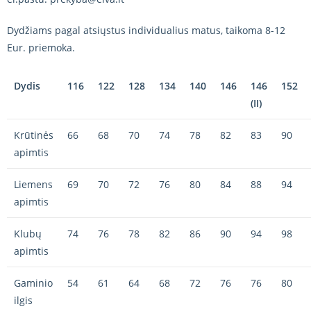
Dydžiams pagal atsiųstus individualius matus, taikoma 8-12
Eur. priemoka.
Dydis
116
122
128
134
140
146
146
152
(II)
Krūtinės
66
68
70
74
78
82
83
90
apimtis
Liemens
69
70
72
76
80
84
88
94
apimtis
Klubų
74
76
78
82
86
90
94
98
apimtis
Gaminio
54
61
64
68
72
76
76
80
ilgis