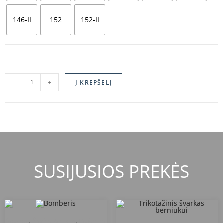
146-II
152
152-II
-
+
Į KREPŠELĮ
SUSIJUSIOS PREKĖS
Naujausi
,
Švarkai, liemenės
,
Uniformos