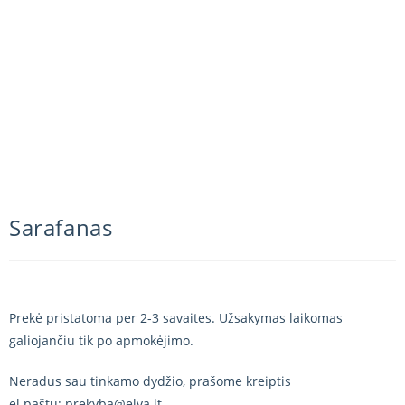
Sarafanas
Prekė pristatoma per 2-3 savaites. Užsakymas laikomas
galiojančiu tik po apmokėjimo.
Neradus sau tinkamo dydžio, prašome kreiptis
el.paštu: prekyba@elva.lt