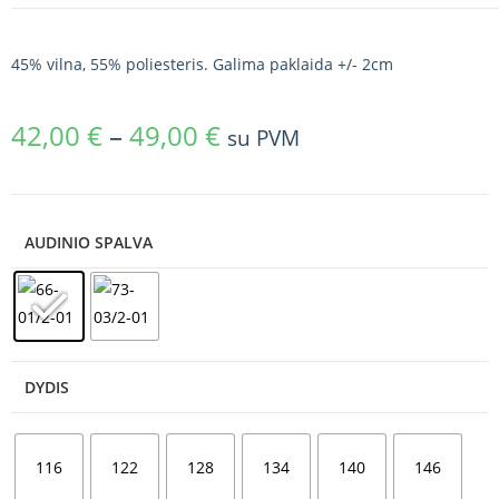
45% vilna, 55% poliesteris. Galima paklaida +/- 2cm
42,00
€
–
49,00
€
su PVM
AUDINIO SPALVA
DYDIS
116
122
128
134
140
146