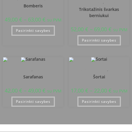
Švarkai, liemenės
,
Uniformos
Bomberis
Trikotažinis švarkas
berniukui
49,00
€
–
63,00
€
su PVM
52,00
€
–
69,00
€
su PVM
Pasirinkti savybes
Pasirinkti savybes
Sarafanai
,
Uniformos
Sportinės kelnės, šortai
,
Uniformos
Sarafanas
Šortai
42,00
€
–
49,00
€
17,00
€
–
22,00
€
su PVM
su PVM
Pasirinkti savybes
Pasirinkti savybes