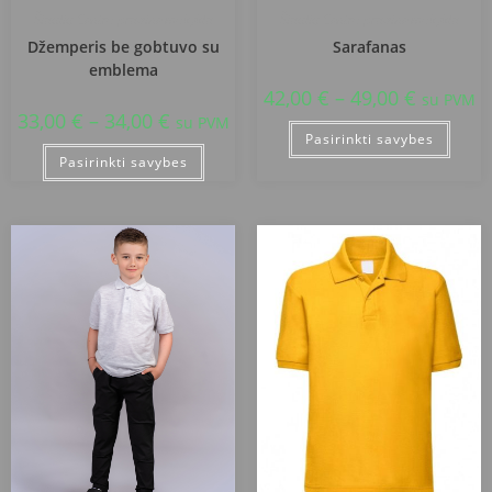
Šiaulių Centro pradinė mokykla
Šiaulių Centro pradinė mokykla
Džemperis be gobtuvo su
Sarafanas
emblema
42,00
€
–
49,00
€
su PVM
33,00
€
–
34,00
€
su PVM
Pasirinkti savybes
Pasirinkti savybes