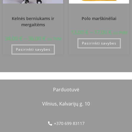
Šiaulių Centro pradinė mokykla
Šiaulių Centro pradinė mokykla
Kelnės berniukams ir
Polo marškinėliai
mergaitėms
13,00
€
–
17,00
€
su PVM
34,00
€
–
36,00
€
su PVM
Pasirinkti savybes
Pasirinkti savybes
Parduotuvė
Vilnius, Kalvarijų g. 10
+370 699 83117